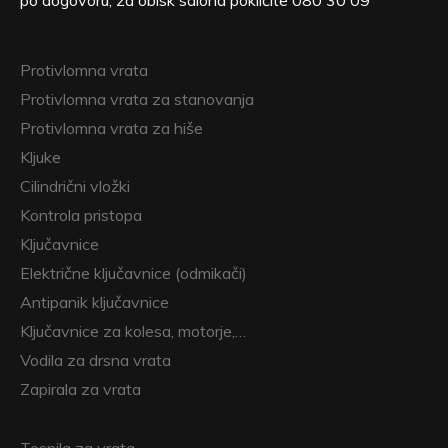
po dogovoru, za obisk salona pokličite 080 30 09
Protivlomna vrata
Protivlomna vrata za stanovanja
Protivlomna vrata za hiše
Kljuke
Cilindrični vložki
Kontrola pristopa
Ključavnice
Električne ključavnice (odmikači)
Antipanik ključavnice
Ključavnice za kolesa, motorje,…
Vodila za drsna vrata
Zapirala za vrata