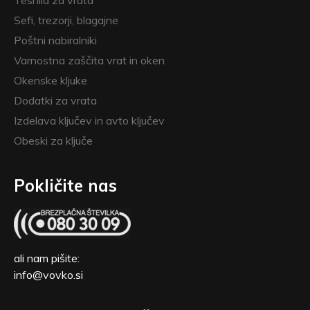
Tesnila za vrata
Sefi, trezorji, blagajne
Poštni nabiralniki
Varnostna zaščita vrat in oken
Okenske kljuke
Dodatki za vrata
Izdelava ključev in avto ključev
Obeski za ključe
Pokličite nas
ali nam pišite:
info@vovko.si