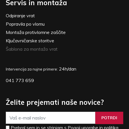
Servis in montaža
Odpiranje vrat
Popravila po vlomu
Montaža protivlomne zaščite
Ključavničarske storitve
Šablona za montažo vrat
24h/dan
Intervencija za nujne primere:
041 773 659
Želite prejemati naše novice?
POTRDI
Prebral sem in se strinjam s Pogoji uporabe in politika