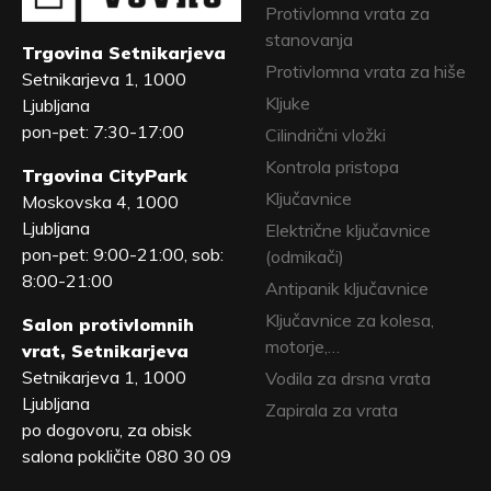
Protivlomna vrata za
stanovanja
Trgovina Setnikarjeva
Protivlomna vrata za hiše
Setnikarjeva 1, 1000
Kljuke
Ljubljana
pon-pet: 7:30-17:00
Cilindrični vložki
Kontrola pristopa
Trgovina CityPark
Ključavnice
Moskovska 4, 1000
Ljubljana
Električne ključavnice
pon-pet: 9:00-21:00, sob:
(odmikači)
8:00-21:00
Antipanik ključavnice
Ključavnice za kolesa,
Salon protivlomnih
motorje,…
vrat, Setnikarjeva
Setnikarjeva 1, 1000
Vodila za drsna vrata
Ljubljana
Zapirala za vrata
po dogovoru, za obisk
salona pokličite 080 30 09