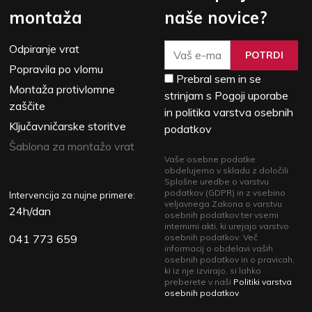
montaža
naše novice?
Odpiranje vrat
POTRDI
Popravila po vlomu
Prebral sem in se
Montaža protivlomne
strinjam s Pogoji uporabe
zaščite
in politika varstva osebnih
Ključavničarske storitve
podatkov
Šablona za montažo vrat
Vaše osebne podatke
obdelujemo v skladu z določili
Splošne uredbe o varstvu
podatkov (GDPR) in z vsebino
Intervencija za nujne primere:
veljavnega Zakona o varstvu
24h/dan
osebnih podatkov ter vsemi
internimi akti, ki urejajo varstvo
041 773 659
osebnih podatkov. Več
informacij o obdelavi vaših
osebnih podatkov in o pravicah,
ki iz nje izvirajo, si lahko
preberete v naši
Politiki varstva
osebnih podatkov
.