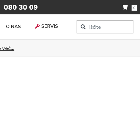
080 30 09
0
SERVIS
O NAS
 več...