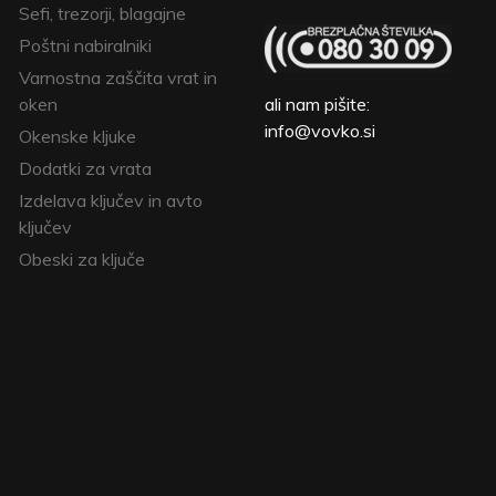
Sefi, trezorji, blagajne
Poštni nabiralniki
Varnostna zaščita vrat in
oken
ali nam pišite:
info@vovko.si
Okenske kljuke
Dodatki za vrata
Izdelava ključev in avto
ključev
Obeski za ključe