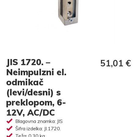
JIS 1720. –
51,01 €
Neimpulzni el.
odmikač
(levi/desni) s
preklopom, 6-
12V, AC/DC
Blagovna znamka: JIS
Šifra izdelka: JI.1720.
Teža: 0,30 kg