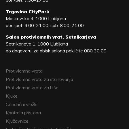
Trgovina CityPark
Moskovska 4, 1000 Ljubljana
pon-pet: 9:00-21:00, sob: 8:00-21:00
Salon protivlomnih vrat, Setnikarjeva
Setnikarjeva 1, 1000 Ljubljana
po dogovoru, za obisk salona pokličite 080 30 09
Protivlomna vrata
Protivlomna vrata za stanovanja
Protivlomna vrata za hiše
Kljuke
Cilindrični vložki
Kontrola pristopa
Ključavnice