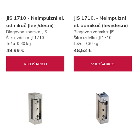
JIS 1710 - Neimpulzni el.
JIS 1710. - Neimpulzni
odmikač (levi/desni)
el. odmikač (levi/desni)
Blagovna znamka: JIS
Blagovna znamka: JIS
brez preklopa, 12V,
brez preklopa, 12-24V,
Šifra izdelka: JI.1710
Šifra izdelka: JI.1710.
AC/DC
AC/DC
Teža: 0,30 kg
Teža: 0,30 kg
49,99 €
48,53 €
V KOŠARICO
V KOŠARICO