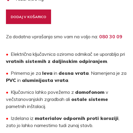
DODAJ V KOŠARICO
Za dodatna vprašanja smo vam na voljo na:
080 30 09
•
Električna ključavnica oziroma odmikač se uporablja pri
vratnih sistemih z daljinskim odpiranjem
.
•
Primerna je za
leva
in
desna vrata
. Namenjena je za
PVC
in
aluminijasta vrata
.
•
Ključavnico lahko povežemo z
domofonom
v
večstanovanjskih zgradbah ali
ostale sisteme
pametnih inštalacij.
•
Izdelana iz
materialov odpornih proti koroziji
,
zato jo lahko namestimo tudi zunaj stavb.