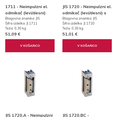
1711 - Neimpulzni el.
JIS 1720 - Neimpulzni el.
odmikač (levi/desni)
odmikač (levi/desni) s
Blagovna znamka: JIS
Blagovna znamka: JIS
brez preklopa, 12V, DC,
preklopom, 12V, AC/DC
Šifra izdelka: JI.1711
Šifra izdelka: JI.1720
Protipožarni
Teža: 0,30 kg
Teža: 0,30 kg
51,09 €
51,01 €
V KOŠARICO
V KOŠARICO
JIS 1720.A - Neimpulzni
JIS 1720.BC -