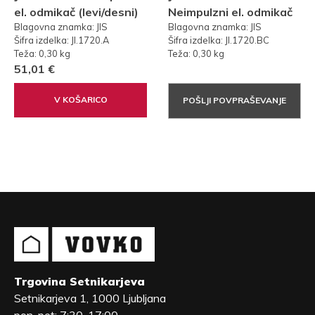
el. odmikač (levi/desni)
Neimpulzni el. odmikač
Blagovna znamka: JIS
Blagovna znamka: JIS
s preklopom, 12-24V,
(levi/desni) s
Šifra izdelka: JI.1720.A
Šifra izdelka: JI.1720.BC
AC/DC
preklopom, 10-24V,
Teža: 0,30 kg
Teža: 0,30 kg
AC/DC, Nizko porabni
51,01 €
V KOŠARICO
POŠLJI POVPRAŠEVANJE
Trgovina Setnikarjeva
Setnikarjeva 1, 1000 Ljubljana
pon-pet: 7:30-17:00