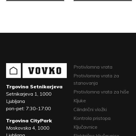
Protivlomna vrata
Protivlomna vrata za
stanovanja
Trgovina Setnikarjeva
Protivlomna vrata za hiše
Setnikarjeva 1, 1000
Kljuke
Ljubljana
pon-pet: 7:30-17:00
Cilindrični vložki
Kontrola pristopa
Trgovina CityPark
Ključavnice
Moskovska 4, 1000
Ljubljana
Električne ključavnice