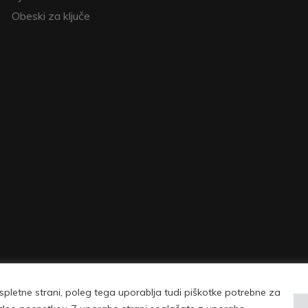
Obeski za ključe
pletne strani, poleg tega uporablja tudi piškotke potrebne za
| © Copyright 2026 Vovko - vse pravice pridržane |
Pogoji uporabe in politika 