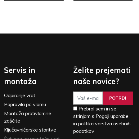
Servis in
Želite prejemati
montaža
naše novice?
Odpiranje vrat
POTRDI
Popravila po vlomu
Prebral sem in se
Montaža protivlomne
strinjam s Pogoji uporabe
zaščite
in politika varstva osebnih
Ključavničarske storitve
podatkov
Šablona za montažo vrat