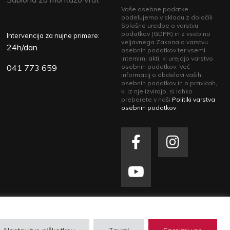
Vaše osebne podatke
obdelujemo v skladu z določili
Splošne uredbe o varstvu
podatkov (GDPR) in z vsebino
Intervencija za nujne primere:
veljavnega Zakona o varstvu
24h/dan
osebnih podatkov ter vsemi
internimi akti, ki urejajo varstvo
041 773 659
osebnih podatkov. Več
informacij o obdelavi vaših
osebnih podatkov in o pravicah,
ki iz nje izvirajo, si lahko
preberete v naši
Politiki varstva
osebnih podatkov
.
zasebnosti
| Izdelava spletne strani
Plenum IT