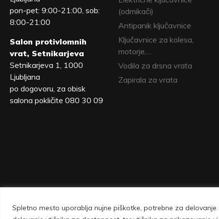
pon-pet: 9:00-21:00, sob:
(odmikači)
8:00-21:00
Antipanik ključavnice
Ključavnice za kolesa,
Salon protivlomnih
motorje,…
vrat, Setnikarjeva
Setnikarjeva 1, 1000
Vodila za drsna vrata
Ljubljana
Zapirala za vrata
po dogovoru, za obisk
salona pokličite 080 30 09
Spletno mesto uporablja nujne piškotke, potrebne za delovanje s
Vovko d.o.o., Setnikarjeva 1, 1000 Ljubljana 