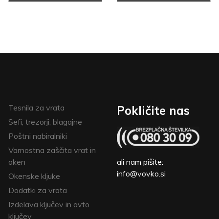
Tesnila za vrata
Pokličite nas
Sefi, trezorji, blagajne
Poštni nabiralniki
Varnostna zaščita vrat in
oken
ali nam pišite:
info@vovko.si
Okenske kljuke
Dodatki za vrata
Izdelava ključev in avto
ključev