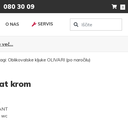
080 30 09
0
SERVIS
O NAS
 več...
agi:
Oblikovalske kljuke
OLIVARI (po naročilu)
at krom
i
MANT
, wc