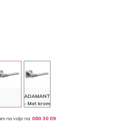
ADAMANT
- Mat krom
m na voljo na:
080 30 09