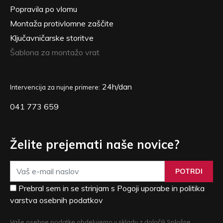
Popravila po vlomu
Montaža protivlomne zaščite
Ključavničarske storitve
Šablona za montažo vrat
24h/dan
Intervencija za nujne primere:
041 773 659
Želite prejemati naše novice?
POTRDI
Prebral sem in se strinjam s Pogoji uporabe in politika
varstva osebnih podatkov
Vaše osebne podatke obdelujemo v skladu z določili Splošne