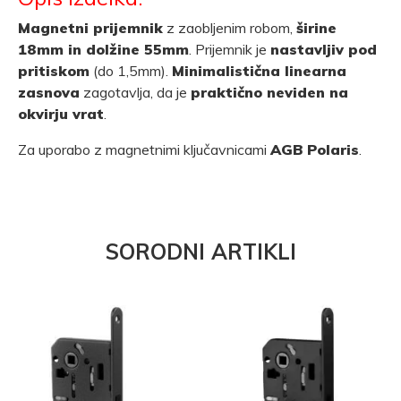
Magnetni prijemnik
z zaobljenim robom,
širine
18mm in dolžine 55mm
. Prijemnik je
nastavljiv pod
pritiskom
(do 1,5mm).
Minimalistična linearna
zasnova
zagotavlja, da je
praktično neviden na
okvirju vrat
.
Za uporabo z magnetnimi ključavnicami
AGB Polaris
.
SORODNI ARTIKLI