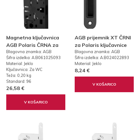
Magnetna ključavnica
AGB prijemnik XT ČRNI
AGB Polaris ČRNA za
za Polaris ključavnice
Blagovna znamka: AGB
Blagovna znamka: AGB
WC (50-96mm)
Šifra izdelka: A.B061025093
Šifra izdelka: A.B024022893
Material: Jeklo
Material: Jeklo
Ključavnica: Za WC
8,24 €
Teža: 0,20 kg
Standard: 96
V KOŠARICO
26,58 €
V KOŠARICO