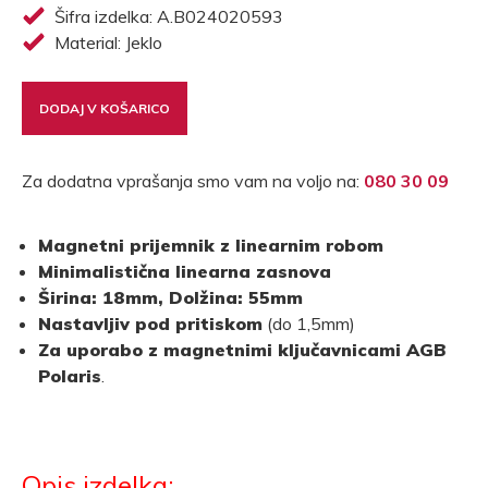
Šifra izdelka: A.B024020593
Material: Jeklo
DODAJ V KOŠARICO
Za dodatna vprašanja smo vam na voljo na:
080 30 09
Magnetni prijemnik z linearnim robom
Minimalistična linearna zasnova
Širina: 18mm, Dolžina: 55mm
Nastavljiv pod pritiskom
(do 1,5mm)
Za uporabo z magnetnimi ključavnicami AGB
Polaris
.
Opis izdelka: