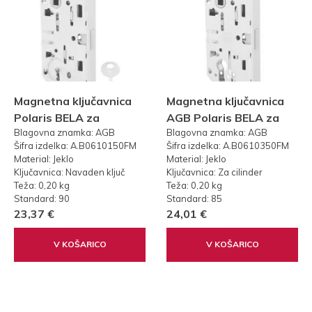
Magnetna ključavnica
Magnetna ključavnica
Polaris BELA za
AGB Polaris BELA za
Blagovna znamka: AGB
Blagovna znamka: AGB
navaden ključ (50-
cilinder (50-85mm)
Šifra izdelka: A.B0610150FM
Šifra izdelka: A.B0610350FM
90mm)
Material: Jeklo
Material: Jeklo
Ključavnica: Navaden ključ
Ključavnica: Za cilinder
Teža: 0,20 kg
Teža: 0,20 kg
Standard: 90
Standard: 85
23,37 €
24,01 €
V KOŠARICO
V KOŠARICO