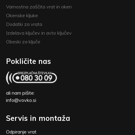
Varnostna zaščita vrat in oken
Okenske kljuke
Dodatki za vrata
Izdelava ključev in avto ključev
Obeski za ključe
Pokličite nas
ali nam pišite:
info@vovko.si
Servis in montaža
Odpiranje vrat