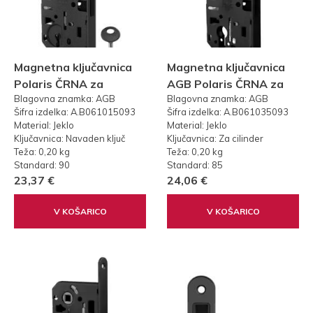
Magnetna ključavnica
Magnetna ključavnica
Polaris ČRNA za
AGB Polaris ČRNA za
Blagovna znamka: AGB
Blagovna znamka: AGB
navaden ključ (50-
cilinder (50-85mm)
Šifra izdelka: A.B061015093
Šifra izdelka: A.B061035093
90mm)
Material: Jeklo
Material: Jeklo
Ključavnica: Navaden ključ
Ključavnica: Za cilinder
Teža: 0,20 kg
Teža: 0,20 kg
Standard: 90
Standard: 85
23,37 €
24,06 €
V KOŠARICO
V KOŠARICO