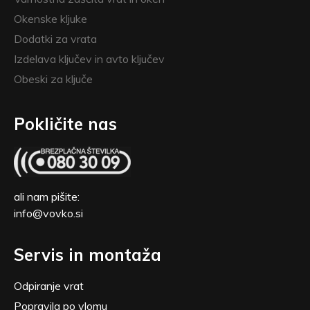
Okenske kljuke
Dodatki za vrata
Izdelava ključev in avto ključev
Obeski za ključe
Pokličite nas
ali nam pišite:
info@vovko.si
Servis in montaža
Odpiranje vrat
Popravila po vlomu