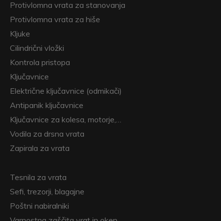
Protivlomna vrata za stanovanja
Protivlomna vrata za hiše
Kljuke
Cilindrični vložki
Kontrola pristopa
Ključavnice
Električne ključavnice (odmikači)
Antipanik ključavnice
Ključavnice za kolesa, motorje,…
Vodila za drsna vrata
Zapirala za vrata
Tesnila za vrata
Sefi, trezorji, blagajne
Poštni nabiralniki
Varnostna zaščita vrat in oken