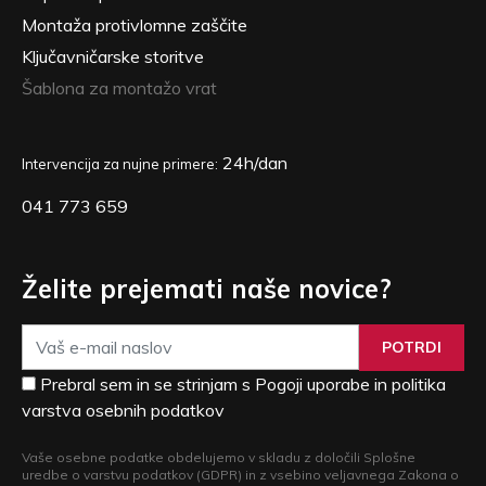
Montaža protivlomne zaščite
Ključavničarske storitve
Šablona za montažo vrat
24h/dan
Intervencija za nujne primere:
041 773 659
Želite prejemati naše novice?
POTRDI
Prebral sem in se strinjam s Pogoji uporabe in politika
varstva osebnih podatkov
Vaše osebne podatke obdelujemo v skladu z določili Splošne
uredbe o varstvu podatkov (GDPR) in z vsebino veljavnega Zakona o