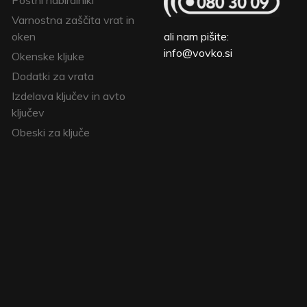
Poštni nabiralniki
Varnostna zaščita vrat in
oken
ali nam pišite:
info@vovko.si
Okenske kljuke
Dodatki za vrata
Izdelava ključev in avto
ključev
Obeski za ključe