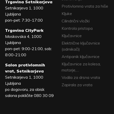
Trgovina Setnikarjeva
Protivlomna vrata za hiše
Setnikarjeva 1, 1000
Kljuke
Ljubljana
pon-pet: 7:30-17:00
Cilindrični vložki
Kontrola pristopa
Trgovina CityPark
Ključavnice
Moskovska 4, 1000
Ljubljana
Električne ključavnice
pon-pet: 9:00-21:00, sob:
(odmikači)
8:00-21:00
Antipanik ključavnice
Ključavnice za kolesa,
Salon protivlomnih
motorje,…
vrat, Setnikarjeva
Setnikarjeva 1, 1000
Vodila za drsna vrata
Ljubljana
Zapirala za vrata
po dogovoru, za obisk
salona pokličite 080 30 09