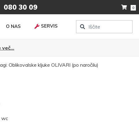
080 30 09
0
SERVIS
O NAS
 več...
agi:
Oblikovalske kljuke
OLIVARI (po naročilu)
i
, wc