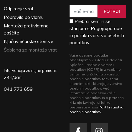
Odpiranje vrat
POTRDI
Popravila po vlomu
Prebral sem in se
Montaža protivlomne
strinjam s Pogoji uporabe
zaščite
in politika varstva osebnih
Ključavničarske storitve
podatkov
Šablona za montažo vrat
Vaše osebne podatke
obdelujemo v skladu z določili
Splošne uredbe o varstvu
podatkov (GDPR) in z vsebino
Intervencija za nujne primere:
veljavnega Zakona o varstvu
24h/dan
osebnih podatkov ter vsemi
internimi akti, ki urejajo varstvo
041 773 659
osebnih podatkov. Več
informacij o obdelavi vaših
osebnih podatkov in o pravicah,
ki iz nje izvirajo, si lahko
preberete v naši
Politiki varstva
osebnih podatkov
.