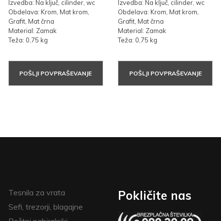
Izvedba: Na ključ, cilinder, wc
Izvedba: Na ključ, cilinder, wc
Obdelava: Krom, Mat krom,
Obdelava: Krom, Mat krom,
Grafit, Mat črna
Grafit, Mat črna
Material: Zamak
Material: Zamak
Teža: 0,75 kg
Teža: 0,75 kg
POŠLJI POVPRAŠEVANJE
POŠLJI POVPRAŠEVANJE
Tesnila za vrata
Pokličite nas
Sefi, trezorji, blagajne