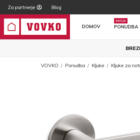
Za partnerje
Blog
DOMOV
PONUDBA
BREZ
VOVKO
Ponudba
Kljuke
Kljuke za not