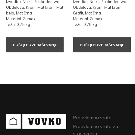
Izvedba: Na ključ, cilinder, wc
Izvedba: Na ključ, cilinder, wc
Obdelava: Krom, Mat krom, Mat
Obdelava: Krom, Mat krom,
bela, Mat črna
Grafit, Mat črna
Material: Zamak
Material: Zamak
Teža: 0,75 kg
Teža: 0,75 kg
POŠLJI POVPRAŠEVANJE
POŠLJI POVPRAŠEVANJE
Protivlomna vrata
Protivlomna vrata za
stanovanja