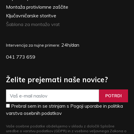
Montaža protivlomne zaščite
Ključavničarske storitve
Šablona za montažo vrat
24h/dan
Intervencija za nujne primere:
041 773 659
Želite prejemati naše novice?
POTRDI
Prebral sem in se strinjam s Pogoji uporabe in politika
varstva osebnih podatkov
Vaše osebne podatke obdelujemo v skladu z določili Splošne
uredbe o varstvu podatkov (GDPR) in z vsebino veljavnega Zakona o