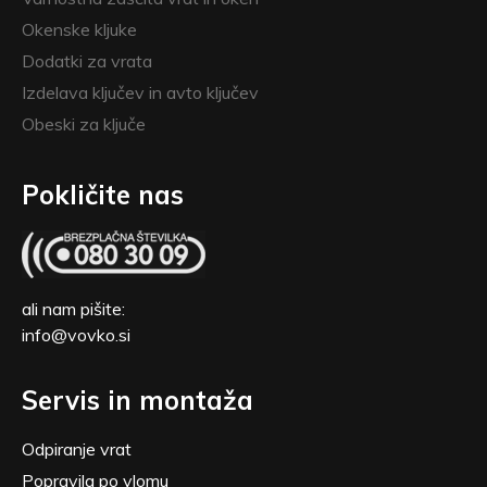
Okenske kljuke
Dodatki za vrata
Izdelava ključev in avto ključev
Obeski za ključe
Pokličite nas
ali nam pišite:
info@vovko.si
Servis in montaža
Odpiranje vrat
Popravila po vlomu