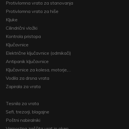
Protivlomna vrata za stanovanja
Protivlomna vrata za hiše
Kljuke
Cilindrični vložki
Kontrola pristopa
Ključavnice
Električne ključavnice (odmikači)
Antipanik ključavnice
Ključavnice za kolesa, motorje,…
Vodila za drsna vrata
Zapirala za vrata
Tesnila za vrata
Sefi, trezorji, blagajne
Poštni nabiralniki
Varnostna zaščita vrat in oken