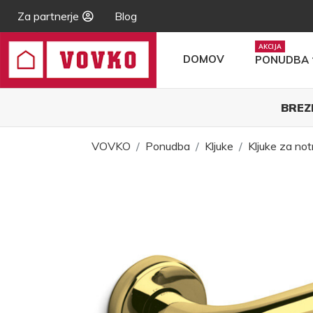
Za partnerje
Blog
DOMOV
PONUDBA
BREZ
VOVKO
Ponudba
Kljuke
Kljuke za not