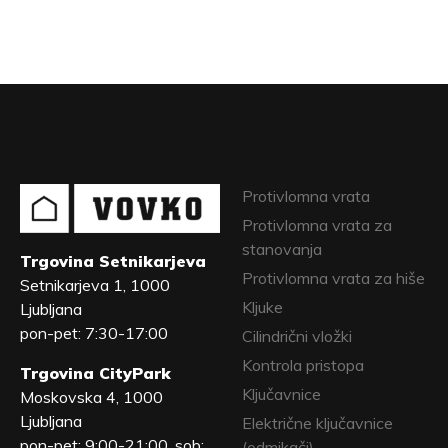
Protivlomna vrata
Protivlomna vrata za
stanovanja
Trgovina Setnikarjeva
Protivlomna vrata za hiše
Setnikarjeva 1, 1000
Kljuke
Ljubljana
pon-pet: 7:30-17:00
Cilindrični vložki
Kontrola pristopa
Trgovina CityPark
Ključavnice
Moskovska 4, 1000
Ljubljana
Električne ključavnice
pon-pet: 9:00-21:00, sob:
(odmikači)