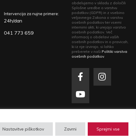
obdelujemo v skladu z določili
Splošne uredbe o varstvu
podatkov (GDPR) in z vsebino
Intervencija za nujne primere:
veljavnega Zakona o varstvu
24h/dan
osebnih podatkov ter vsemi
internimi akti, ki urejajo varstvo
041 773 659
osebnih podatkov. Več
informacij o obdelavi vaših
osebnih podatkov in o pravicah,
ki iz nje izvirajo, si lahko
preberete v naši
Politiki varstva
osebnih podatkov
.
zasebnosti
| Izdelava spletne strani
Plenum IT
Nastavitve piškotkov
Zavrni
Sprejmi vse