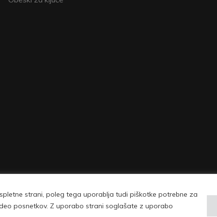
pletne strani, poleg tega uporablja tudi piškotke potrebne za
| © Copyright 2026 Vovko - vse pravice pridržane |
Pogoji uporabe in politika 
 video posnetkov. Z uporabo strani soglašate z uporabo