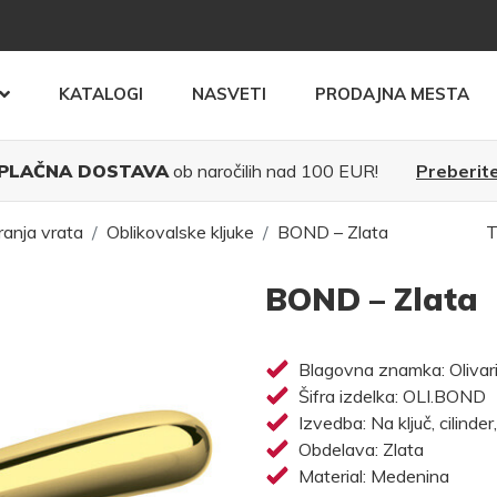
KATALOGI
NASVETI
PRODAJNA MESTA
PLAČNA DOSTAVA
ob naročilih nad 100 EUR!
Preberite
ranja vrata
Oblikovalske kljuke
BOND – Zlata
T
BOND – Zlata
Blagovna znamka: Olivar
Šifra izdelka: OLI.BOND
Izvedba: Na ključ, cilinder
Obdelava: Zlata
Material: Medenina