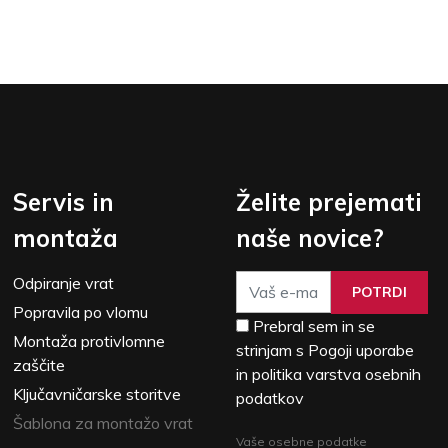
Servis in
Želite prejemati
montaža
naše novice?
Odpiranje vrat
POTRDI
Popravila po vlomu
Prebral sem in se
Montaža protivlomne
strinjam s Pogoji uporabe
zaščite
in politika varstva osebnih
Ključavničarske storitve
podatkov
Šablona za montažo vrat
Vaše osebne podatke