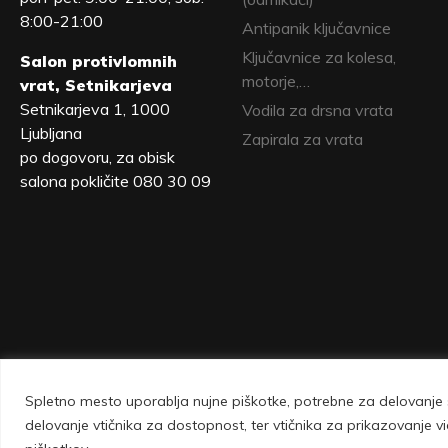
8:00-21:00
Antipanik ključavnice
Ključavnice za kolesa,
Salon protivlomnih
motorje,…
vrat, Setnikarjeva
Setnikarjeva 1, 1000
Vodila za drsna vrata
Ljubljana
Zapirala za vrata
po dogovoru, za obisk
salona pokličite 080 30 09
Spletno mesto uporablja nujne piškotke, potrebne za delovanje s
Vovko d.o.o., Setnikarjeva 1, 1000 Ljubljana 
delovanje vtičnika za dostopnost, ter vtičnika za prikazovanje