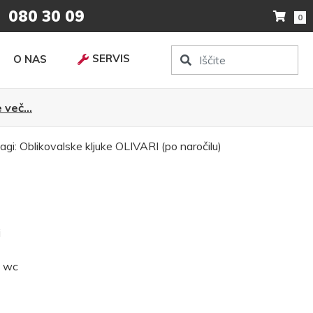
080 30 09
0
SERVIS
O NAS
 več...
agi:
Oblikovalske kljuke
OLIVARI (po naročilu)
i
, wc