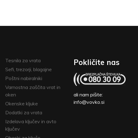
Tesnila za vrata
Pokličite nas
Sefi, trezorji, blagajne
Poštni nabiralniki
Varnostna zaščita vrat in
oken
ali nam pišite:
info@vovko.si
Okenske kljuke
Dodatki za vrata
Izdelava ključev in avto
ključev
Obeski za ključe