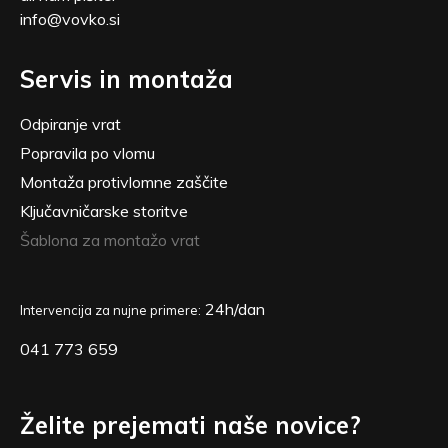
info@vovko.si
Servis in montaža
Odpiranje vrat
Popravila po vlomu
Montaža protivlomne zaščite
Ključavničarske storitve
Šablona za montažo vrat
24h/dan
Intervencija za nujne primere:
041 773 659
Želite prejemati naše novice?