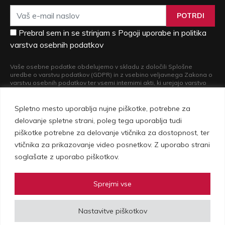
POTRDI
Prebral sem in se strinjam s Pogoji uporabe in politika
varstva osebnih podatkov
Vaše osebne podatke obdelujemo v skladu z določili Splošne
uredbe o varstvu podatkov (GDPR) in z vsebino veljavnega Zakona o
varstvu osebnih podatkov ter vsemi internimi akti, ki urejajo varstvo
osebnih podatkov. Več informacij o obdelavi vaših osebnih podatkov
in o pravicah, ki iz nje izvirajo, si lahko preberete v naši
Politiki varstva
osebnih podatkov
.
Spletno mesto uporablja nujne piškotke, potrebne za
delovanje spletne strani, poleg tega uporablja tudi
piškotke potrebne za delovanje vtičnika za dostopnost, ter
vtičnika za prikazovanje video posnetkov. Z uporabo strani
soglašate z uporabo piškotkov.
Sprejmi vse
Vovko d.o.o., Setnikarjeva 1, 1000 Ljubljana | © Copyright 2026 Vovko -
Nastavitve piškotkov
vse pravice pridržane |
Pogoji uporabe in politika zasebnosti
|
Izdelava spletne strani
Plenum IT