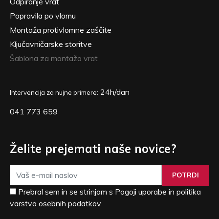
Odpiranje vrat
Popravila po vlomu
Montaža protivlomne zaščite
Ključavničarske storitve
Šablona za montažo vrat
24h/dan
Intervencija za nujne primere:
041 773 659
Želite prejemati naše novice?
POTRDI
Prebral sem in se strinjam s Pogoji uporabe in politika
varstva osebnih podatkov