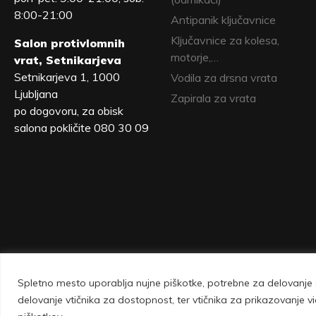
8:00-21:00
Antipanik ključavnice
Ključavnice za kolesa,
Salon protivlomnih
motorje,…
vrat, Setnikarjeva
Setnikarjeva 1, 1000
Vodila za drsna vrata
Ljubljana
Zapirala za vrata
po dogovoru, za obisk
salona pokličite 080 30 09
Spletno mesto uporablja nujne piškotke, potrebne za delovanje s
Vovko d.o.o., Setnikarjeva 1, 1000 Ljubljana 
delovanje vtičnika za dostopnost, ter vtičnika za prikazovanje