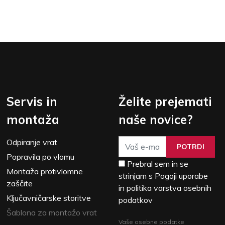
Servis in
Želite prejemati
montaža
naše novice?
Odpiranje vrat
POTRDI
Popravila po vlomu
Prebral sem in se
Montaža protivlomne
strinjam s Pogoji uporabe
zaščite
in politika varstva osebnih
Ključavničarske storitve
podatkov
Šablona za montažo vrat
Vaše osebne podatke