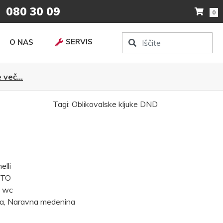
080 30 09
0
SERVIS
O NAS
 več...
Tagi:
Oblikovalske kljuke
DND
lli
ITO
, wc
na, Naravna medenina