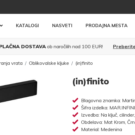
KATALOGI
NASVETI
PRODAJNA MESTA
PLAČNA DOSTAVA
ob naročilih nad 100 EUR!
Preberite
ranja vrata
Oblikovalske kljuke
(in)finito
(in)finito
Blagovna znamka: Martine
Šifra izdelka: MAR.INFIN
Izvedba: Na ključ, cilinder
Obdelava: Mat Krom, Čr
Material: Medenina