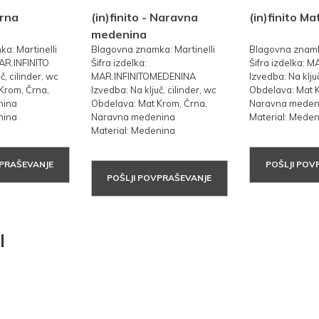
Črna
(in)finito - Naravna
(in)finito M
medenina
a: Martinelli
Blagovna znamka: Martinelli
Blagovna znamka
MAR.INFINITO
Šifra izdelka:
Šifra izdelka: 
č, cilinder, wc
MAR.INFINITOMEDENINA
Izvedba: Na ključ
Krom, Črna,
Izvedba: Na ključ, cilinder, wc
Obdelava: Mat K
nina
Obdelava: Mat Krom, Črna,
Naravna meden
nina
Naravna medenina
Material: Mede
Material: Medenina
VPRAŠEVANJE
POŠLJI POV
POŠLJI POVPRAŠEVANJE
I