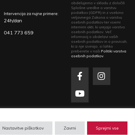
obdelujemo v skladu z določili
Splošne uredbe o varstvu
podatkov (GDPR) in z vsebino
Intervencija za nujne primere:
veljavnega Zakona o varstvu
24h/dan
osebnih podatkov ter vsemi
internimi akti, ki urejajo varstvo
041 773 659
osebnih podatkov. Več
informacij o obdelavi vaših
osebnih podatkov in o pravicah,
ki iz nje izvirajo, si lahko
preberete v naši
Politiki varstva
osebnih podatkov
.
zasebnosti
| Izdelava spletne strani
Plenum IT
Nastavitve piškotkov
Zavrni
Sprejmi vse