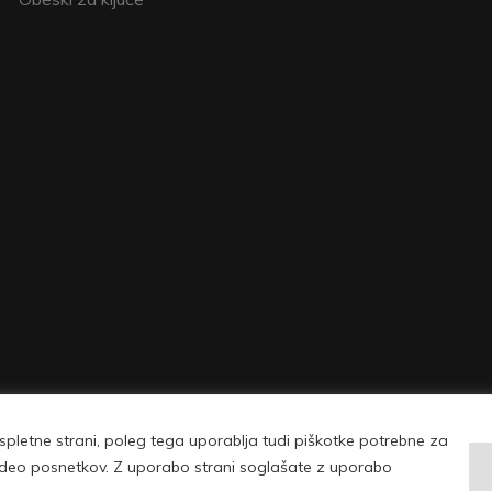
pletne strani, poleg tega uporablja tudi piškotke potrebne za
| © Copyright 2026 Vovko - vse pravice pridržane |
Pogoji uporabe in politika 
 video posnetkov. Z uporabo strani soglašate z uporabo