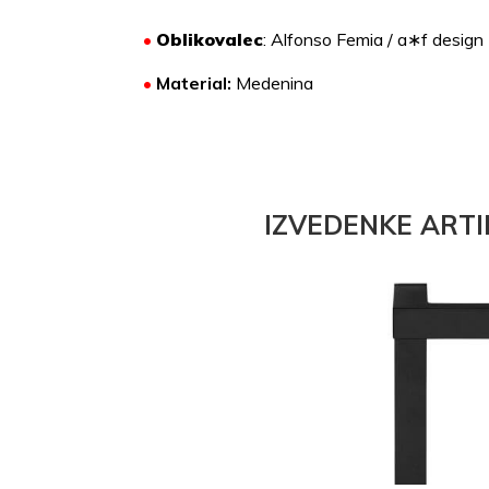
•
Oblikovalec
: Alfonso Femia / a∗f design
•
Material:
Medenina
IZVEDENKE ARTI