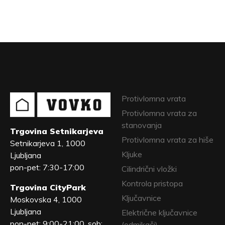
Protivlomna vrata
Protivlomna vrata za
stanovanja
Trgovina Setnikarjeva
Protivlomna vrata za hiše
Setnikarjeva 1, 1000
Kljuke
Ljubljana
pon-pet: 7:30-17:00
Cilindrični vložki
Kontrola pristopa
Trgovina CityPark
Ključavnice
Moskovska 4, 1000
Ljubljana
Električne ključavnice
pon-pet: 9:00-21:00, sob:
(odmikači)