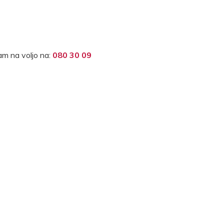
m na voljo na:
080 30 09