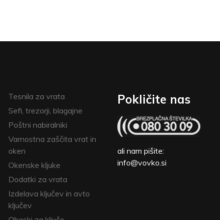
Tesnila za vrata
Pokličite nas
Sefi, trezorji, blagajne
Poštni nabiralniki
Varnostna zaščita vrat in
oken
ali nam pišite:
info@vovko.si
Okenske kljuke
Dodatki za vrata
Izdelava ključev in avto
ključev
Obeski za ključe