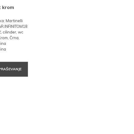
at krom
: Martinelli
MAR.INFINITOM18
, cilinder, wc
rom, Črna,
ina
nina
PRAŠEVANJE