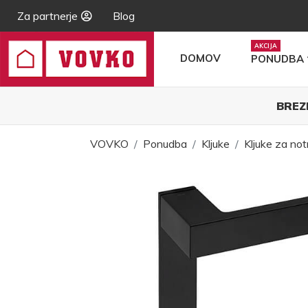
Za partnerje
Blog
DOMOV
PONUDBA
BREZ
VOVKO
Ponudba
Kljuke
Kljuke za not