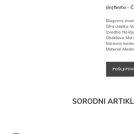
(in)finito - 
Blagovna znamk
Šifra izdelka: 
Izvedba: Na klju
Obdelava: Mat 
Naravna mede
Material: Mede
POŠLJI PO
SORODNI ARTIKL