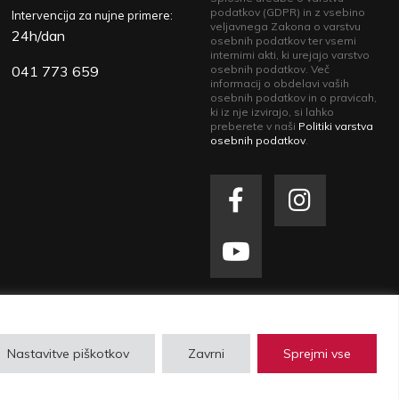
podatkov (GDPR) in z vsebino
Intervencija za nujne primere:
veljavnega Zakona o varstvu
24h/dan
osebnih podatkov ter vsemi
internimi akti, ki urejajo varstvo
041 773 659
osebnih podatkov. Več
informacij o obdelavi vaših
osebnih podatkov in o pravicah,
ki iz nje izvirajo, si lahko
preberete v naši
Politiki varstva
osebnih podatkov
.
zasebnosti
| Izdelava spletne strani
Plenum IT
Nastavitve piškotkov
Zavrni
Sprejmi vse