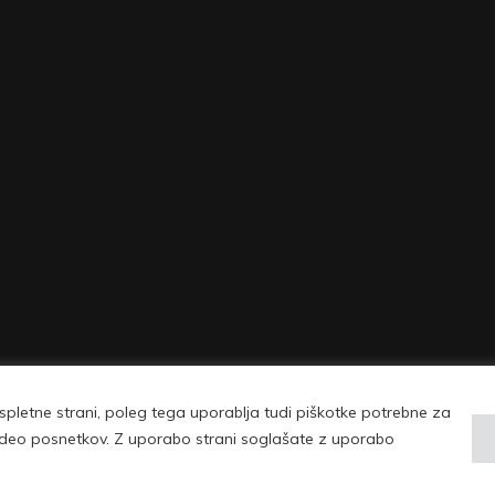
pletne strani, poleg tega uporablja tudi piškotke potrebne za
| © Copyright 2026 Vovko - vse pravice pridržane |
Pogoji uporabe in politika 
 video posnetkov. Z uporabo strani soglašate z uporabo