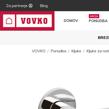
Za partnerje
Blog
DOMOV
PONUDBA
BREZ
VOVKO
Ponudba
Kljuke
Kljuke za not