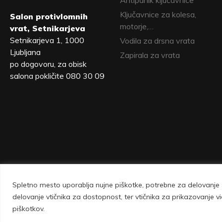
Antipanik ključavnice
Ključavnice za kolesa,
Salon protivlomnih
motorje,…
vrat, Setnikarjeva
Setnikarjeva 1, 1000
Vodila za drsna vrata
Ljubljana
Zapirala za vrata
po dogovoru, za obisk
salona pokličite 080 30 09
Spletno mesto uporablja nujne piškotke, potrebne za delovanje s
Vovko d.o.o., Setnikarjeva 1, 1000 Ljubljana 
delovanje vtičnika za dostopnost, ter vtičnika za prikazovanje
piškotkov.