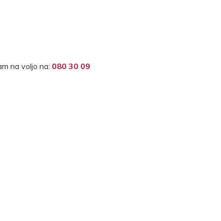
m na voljo na:
080 30 09