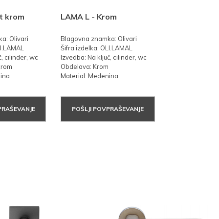
t krom
LAMA L - Krom
: Olivari
Blagovna znamka: Olivari
OLI.LAMAL
Šifra izdelka: OLI.LAMAL
, cilinder, wc
Izvedba: Na ključ, cilinder, wc
krom
Obdelava: Krom
nina
Material: Medenina
PRAŠEVANJE
POŠLJI POVPRAŠEVANJE