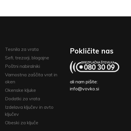
Tesnila za vrata
Pokličite nas
Sefi, trezorji, blagajne
Poštni nabiralniki
Varnostna zaščita vrat in
oken
ali nam pišite:
info@vovko.si
Okenske kljuke
Dodatki za vrata
Izdelava ključev in avto
ključev
Obeski za ključe