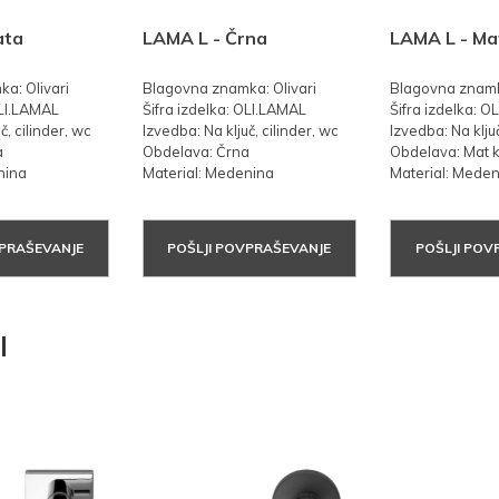
ata
LAMA L - Črna
LAMA L - Ma
a: Olivari
Blagovna znamka: Olivari
Blagovna znamka
OLI.LAMAL
Šifra izdelka: OLI.LAMAL
Šifra izdelka: 
č, cilinder, wc
Izvedba: Na ključ, cilinder, wc
Izvedba: Na ključ
a
Obdelava: Črna
Obdelava: Mat 
nina
Material: Medenina
Material: Mede
VPRAŠEVANJE
POŠLJI POVPRAŠEVANJE
POŠLJI POV
I