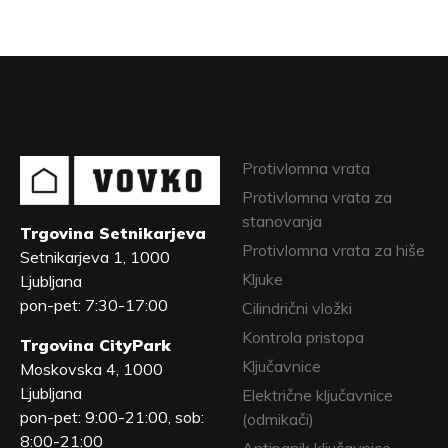
Protivlomna vrata
Protivlomna vrata za
stanovanja
Trgovina Setnikarjeva
Protivlomna vrata za hiše
Setnikarjeva 1, 1000
Kljuke
Ljubljana
pon-pet: 7:30-17:00
Cilindrični vložki
Kontrola pristopa
Trgovina CityPark
Ključavnice
Moskovska 4, 1000
Ljubljana
Električne ključavnice
pon-pet: 9:00-21:00, sob:
(odmikači)
8:00-21:00