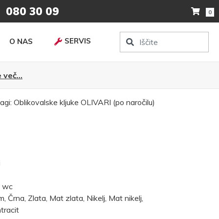
080 30 09
0
SERVIS
O NAS
 več...
agi:
Oblikovalske kljuke
OLIVARI (po naročilu)
i
, wc
Črna, Zlata, Mat zlata, Nikelj, Mat nikelj,
tracit