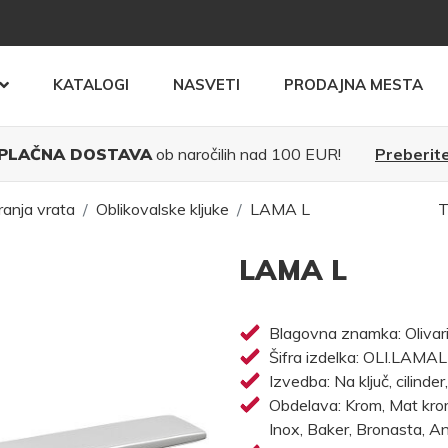
KATALOGI
NASVETI
PRODAJNA MESTA
PLAČNA DOSTAVA
ob naročilih nad 100 EUR!
Preberite
ranja vrata
Oblikovalske kljuke
LAMA L
T
LAMA L
Blagovna znamka: Olivar
Šifra izdelka: OLI.LAMAL
Izvedba: Na ključ, cilinder
Obdelava: Krom, Mat krom, 
Inox, Baker, Bronasta, An