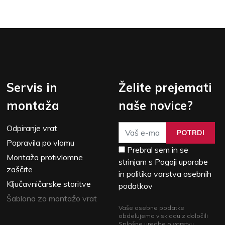
Servis in
Želite prejemati
montaža
naše novice?
Odpiranje vrat
POTRDI
Popravila po vlomu
Prebral sem in se
Montaža protivlomne
strinjam s Pogoji uporabe
zaščite
in politika varstva osebnih
Ključavničarske storitve
podatkov
Šablona za montažo vrat
Vaše osebne podatke
obdelujemo v skladu z določili
Splošne uredbe o varstvu