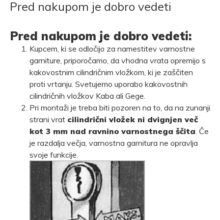
Pred nakupom je dobro vedeti
Pred nakupom je dobro vedeti:
Kupcem, ki se odločijo za namestitev varnostne
garniture, priporočamo, da vhodna vrata opremijo s
kakovostnim cilindričnim vložkom, ki je zaščiten
proti vrtanju. Svetujemo uporabo kakovostnih
cilindričnih vložkov
Kaba
ali
Gege
.
Pri montaži je treba biti pozoren na to, da na zunanji
strani vrat
cilindrični vložek ni dvignjen več
kot 3 mm nad ravnino varnostnega ščita
. Če
je razdalja večja, varnostna garnitura ne opravlja
svoje funkcije.