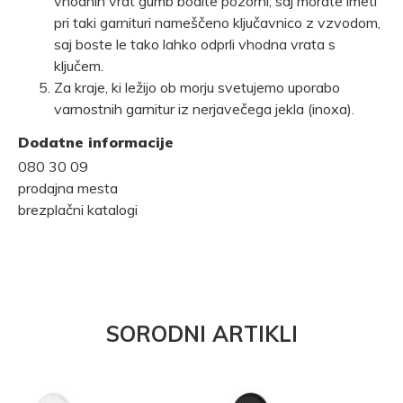
vhodnih vrat gumb bodite pozorni, saj morate imeti
pri taki garnituri nameščeno ključavnico z vzvodom,
saj boste le tako lahko odprli vhodna vrata s
ključem.
Za kraje, ki ležijo ob morju svetujemo uporabo
varnostnih garnitur iz nerjavečega jekla (inoxa).
Dodatne informacije
080 30 09
prodajna mesta
brezplačni katalogi
SORODNI ARTIKLI