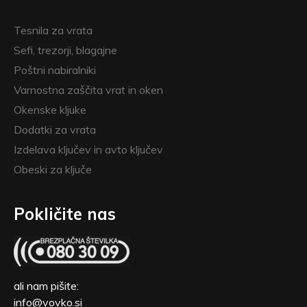
Tesnila za vrata
Sefi, trezorji, blagajne
Poštni nabiralniki
Varnostna zaščita vrat in oken
Okenske kljuke
Dodatki za vrata
Izdelava ključev in avto ključev
Obeski za ključe
Pokličite nas
ali nam pišite:
info@vovko.si