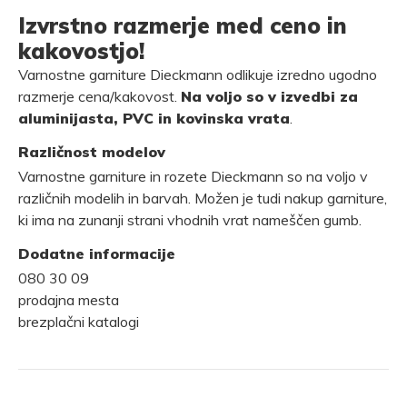
Izvrstno razmerje med ceno in
kakovostjo!
Varnostne garniture Dieckmann odlikuje izredno ugodno
razmerje cena/kakovost.
Na voljo so v izvedbi za
aluminijasta, PVC in kovinska vrata
.
Različnost modelov
Varnostne garniture in rozete Dieckmann so na voljo v
različnih modelih in barvah. Možen je tudi nakup garniture,
ki ima na zunanji strani vhodnih vrat nameščen gumb.
Dodatne informacije
080 30 09
prodajna mesta
brezplačni katalogi