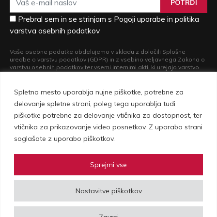
POTRDI
Prebral sem in se strinjam s Pogoji uporabe in politika
varstva osebnih podatkov
Vaše osebne podatke obdelujemo v skladu z določili Splošne
uredbe o varstvu podatkov (GDPR) in z vsebino veljavnega Zakona o
varstvu osebnih podatkov ter vsemi internimi akti, ki urejajo varstvo
osebnih podatkov. Več informacij o obdelavi vaših osebnih podatkov
in o pravicah, ki iz nje izvirajo, si lahko preberete v naši
Politiki varstva
osebnih podatkov
.
Spletno mesto uporablja nujne piškotke, potrebne za
delovanje spletne strani, poleg tega uporablja tudi
piškotke potrebne za delovanje vtičnika za dostopnost, ter
vtičnika za prikazovanje video posnetkov. Z uporabo strani
soglašate z uporabo piškotkov.
Sprejmi vse
Vovko d.o.o., Setnikarjeva 1, 1000 Ljubljana | © Copyright 2026 Vovko -
Nastavitve piškotkov
vse pravice pridržane |
Pogoji uporabe in politika zasebnosti
|
Izdelava spletne strani
Plenum IT
Zavrni