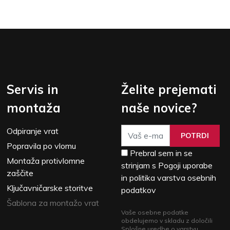
Servis in
Želite prejemati
montaža
naše novice?
Odpiranje vrat
POTRDI
Popravila po vlomu
Prebral sem in se
Montaža protivlomne
strinjam s Pogoji uporabe
zaščite
in politika varstva osebnih
Ključavničarske storitve
podatkov
Šablona za montažo vrat
Vaše osebne podatke
obdelujemo v skladu z določili
Splošne uredbe o varstvu