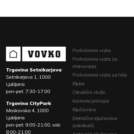
Protivlomna vrata
Protivlomna vrata za
stanovanja
Trgovina Setnikarjeva
Protivlomna vrata za hiše
Setnikarjeva 1, 1000
Kljuke
Ljubljana
pon-pet: 7:30-17:00
Cilindrični vložki
Kontrola pristopa
Trgovina CityPark
Ključavnice
Moskovska 4, 1000
Ljubljana
Električne ključavnice
pon-pet: 9:00-21:00, sob:
(odmikači)
8:00-21:00