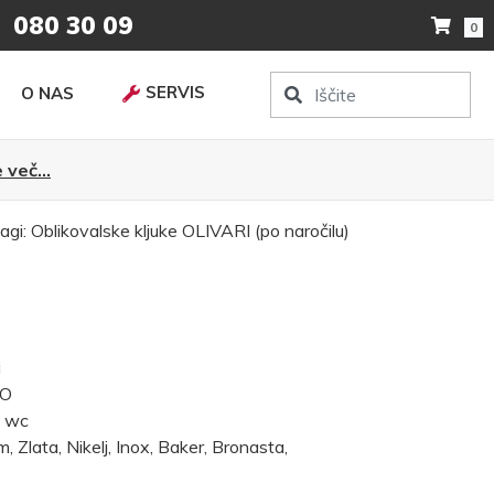
080 30 09
0
SERVIS
O NAS
 več...
agi:
Oblikovalske kljuke
OLIVARI (po naročilu)
i
NO
, wc
 Zlata, Nikelj, Inox, Baker, Bronasta,