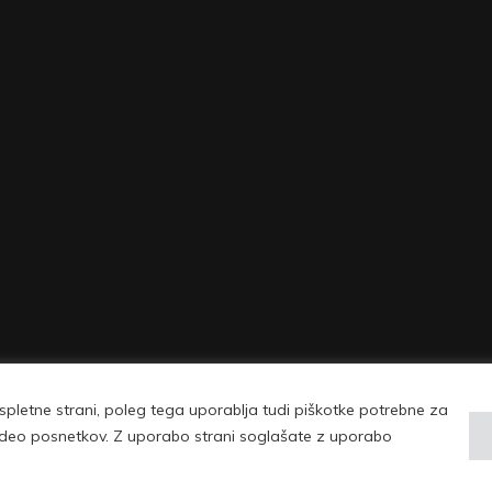
pletne strani, poleg tega uporablja tudi piškotke potrebne za
| © Copyright 2026 Vovko - vse pravice pridržane |
Pogoji uporabe in politika 
 video posnetkov. Z uporabo strani soglašate z uporabo