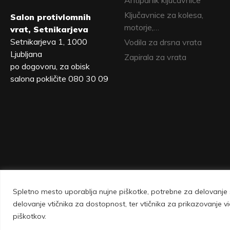
Antipanik ključavnice
Ključavnice za kolesa,
Salon protivlomnih
motorje,…
vrat, Setnikarjeva
Setnikarjeva 1, 1000
Vodila za drsna vrata
Ljubljana
Zapirala za vrata
po dogovoru, za obisk
salona pokličite 080 30 09
Spletno mesto uporablja nujne piškotke, potrebne za delovanje s
Vovko d.o.o., Setnikarjeva 1, 1000 Ljubljana 
delovanje vtičnika za dostopnost, ter vtičnika za prikazovanje
piškotkov.