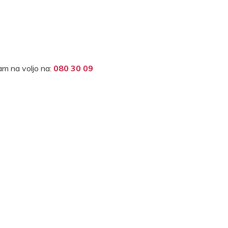
m na voljo na:
080 30 09