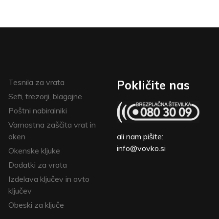
Tesnila za vrata
Pokličite nas
Sefi, trezorji, blagajne
Poštni nabiralniki
Varnostna zaščita vrat in
oken
ali nam pišite:
info@vovko.si
Okenske kljuke
Dodatki za vrata
Izdelava ključev in avto
ključev
Obeski za ključe