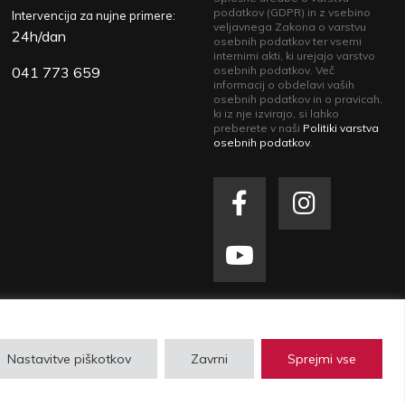
podatkov (GDPR) in z vsebino
Intervencija za nujne primere:
veljavnega Zakona o varstvu
24h/dan
osebnih podatkov ter vsemi
internimi akti, ki urejajo varstvo
041 773 659
osebnih podatkov. Več
informacij o obdelavi vaših
osebnih podatkov in o pravicah,
ki iz nje izvirajo, si lahko
preberete v naši
Politiki varstva
osebnih podatkov
.
zasebnosti
| Izdelava spletne strani
Plenum IT
Nastavitve piškotkov
Zavrni
Sprejmi vse