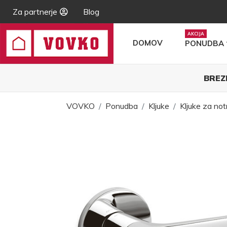
Za partnerje
Blog
DOMOV
PONUDBA
BREZ
VOVKO
Ponudba
Kljuke
Kljuke za not