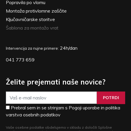
Popravila po vlomu
Montaža protivlomne zaščite
Ključavničarske storitve
Šablona za montažo vrat
24h/dan
Intervencija za nujne primere:
041 773 659
Želite prejemati naše novice?
POTRDI
Prebral sem in se strinjam s Pogoji uporabe in politika
varstva osebnih podatkov
Vaše osebne podatke obdelujemo v skladu z določili Splošne