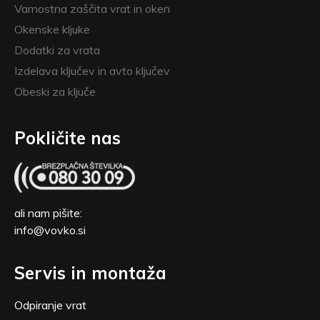
Varnostna zaščita vrat in oken
Okenske kljuke
Dodatki za vrata
Izdelava ključev in avto ključev
Obeski za ključe
Pokličite nas
ali nam pišite:
info@vovko.si
Servis in montaža
Odpiranje vrat