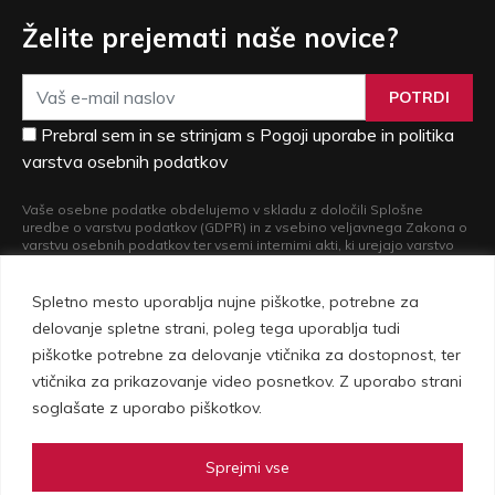
Želite prejemati naše novice?
POTRDI
Prebral sem in se strinjam s Pogoji uporabe in politika
varstva osebnih podatkov
Vaše osebne podatke obdelujemo v skladu z določili Splošne
uredbe o varstvu podatkov (GDPR) in z vsebino veljavnega Zakona o
varstvu osebnih podatkov ter vsemi internimi akti, ki urejajo varstvo
osebnih podatkov. Več informacij o obdelavi vaših osebnih podatkov
in o pravicah, ki iz nje izvirajo, si lahko preberete v naši
Politiki varstva
osebnih podatkov
.
Spletno mesto uporablja nujne piškotke, potrebne za
delovanje spletne strani, poleg tega uporablja tudi
piškotke potrebne za delovanje vtičnika za dostopnost, ter
vtičnika za prikazovanje video posnetkov. Z uporabo strani
soglašate z uporabo piškotkov.
Sprejmi vse