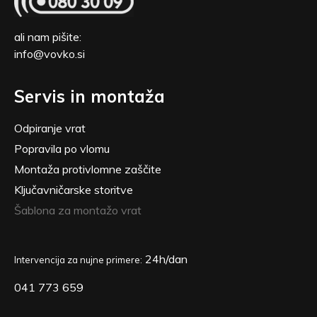
ali nam pišite:
info@vovko.si
Servis in montaža
Odpiranje vrat
Popravila po vlomu
Montaža protivlomne zaščite
Ključavničarske storitve
Šablona za montažo vrat
24h/dan
Intervencija za nujne primere:
041 773 659