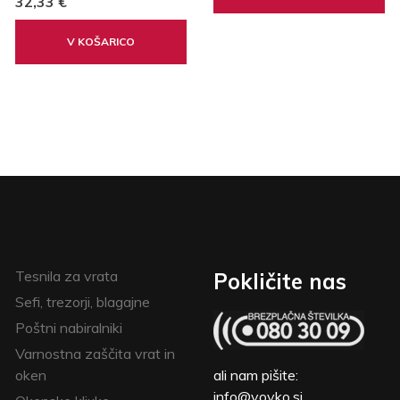
32,33 €
V KOŠARICO
Tesnila za vrata
Pokličite nas
Sefi, trezorji, blagajne
Poštni nabiralniki
Varnostna zaščita vrat in
oken
ali nam pišite:
info@vovko.si