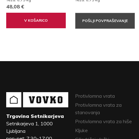
48,08 €
V KOŠARICO
POŠLJI POVPRAŠEVANJE
Protivlomna vrata
Protivlomna vrata za
stanovanja
Trgovina Setnikarjeva
Protivlomna vrata za hiše
Setnikarjeva 1, 1000
Kljuke
Ljubljana
pon-pet: 7:30-17:00