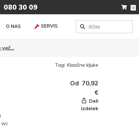
080 30 09
0
SERVIS
O NAS
 več...
Tagi:
Klasične kljuke
Od
70,92
€
Deli
izdelek
8
, wc