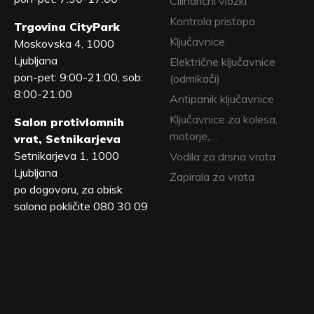
Cilindrični vložki
Kontrola pristopa
Trgovina CityPark
Ključavnice
Moskovska 4, 1000
Ljubljana
Električne ključavnice
pon-pet: 9:00-21:00, sob:
(odmikači)
8:00-21:00
Antipanik ključavnice
Ključavnice za kolesa,
Salon protivlomnih
motorje,…
vrat, Setnikarjeva
Setnikarjeva 1, 1000
Vodila za drsna vrata
Ljubljana
Zapirala za vrata
po dogovoru, za obisk
salona pokličite 080 30 09