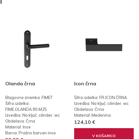
I
Olanda črna
Icon črna
Blagovna znamka: FIMET
Šifra izdelka: FR.ICON.ČRNA
Šifra izdelka:
Izvedba: Na ključ, cilinder, wc
FIME.OLANDA.90.M25
Obdelava: Črna
Izvedba: Na ključ, cilinder, wc
Material: Medenina
Obdelava: Črna
124,10 €
Material: Inox
Barva: Prašno barvan inox
V KOŠARICO