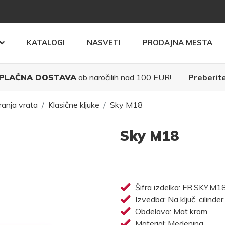
KATALOGI
NASVETI
PRODAJNA MESTA
PLAČNA DOSTAVA
ob naročilih nad 100 EUR!
Preberite
ranja vrata
Klasične kljuke
Sky M18
Sky M18
Šifra izdelka: FR.SKY.M1
Izvedba: Na ključ, cilinder
Obdelava: Mat krom
Material: Medenina