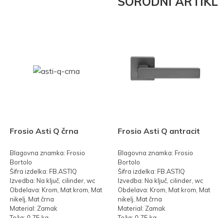
SORODNI ARTIKL
Frosio Asti Q črna
Frosio Asti Q antracit
Blagovna znamka: Frosio
Blagovna znamka: Frosio
Bortolo
Bortolo
Šifra izdelka: FB.ASTIQ
Šifra izdelka: FB.ASTIQ
Izvedba: Na ključ, cilinder, wc
Izvedba: Na ključ, cilinder, wc
Obdelava: Krom, Mat krom, Mat
Obdelava: Krom, Mat krom, Mat
nikelj, Mat črna
nikelj, Mat črna
Material: Zamak
Material: Zamak
Teža: 0,75 kg
Teža: 0,75 kg