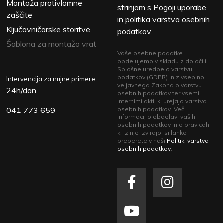
Montaža protivlomne
strinjam s Pogoji uporabe
zaščite
in politika varstva osebnih
Ključavničarske storitve
podatkov
Šablona za montažo vrat
Vaše osebne podatke
obdelujemo v skladu z določili
Splošne uredbe o varstvu
podatkov (GDPR) in z vsebino
Intervencija za nujne primere:
veljavnega Zakona o varstvu
24h/dan
osebnih podatkov ter vsemi
internimi akti, ki urejajo varstvo
041 773 659
osebnih podatkov. Več
informacij o obdelavi vaših
osebnih podatkov in o pravicah,
ki iz nje izvirajo, si lahko
preberete v naši
Politiki varstva
osebnih podatkov
.