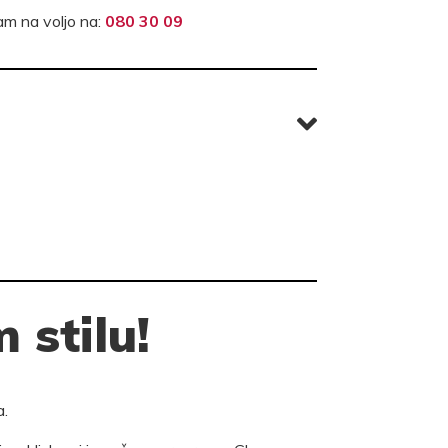
m na voljo na:
080 30 09
 stilu!
a.