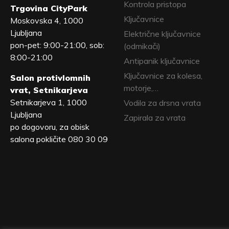
Kontrola pristopa
Trgovina CityPark
Ključavnice
Moskovska 4, 1000
Ljubljana
Električne ključavnice
pon-pet: 9:00-21:00, sob:
(odmikači)
8:00-21:00
Antipanik ključavnice
Ključavnice za kolesa,
Salon protivlomnih
motorje,…
vrat, Setnikarjeva
Setnikarjeva 1, 1000
Vodila za drsna vrata
Ljubljana
Zapirala za vrata
po dogovoru, za obisk
salona pokličite 080 30 09