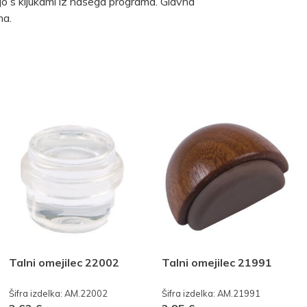
ejo s kljukami iz našega programa. Glavna
ma.
Talni omejilec 22002
Talni omejilec 21991
Šifra izdelka: AM.22002
Šifra izdelka: AM.21991