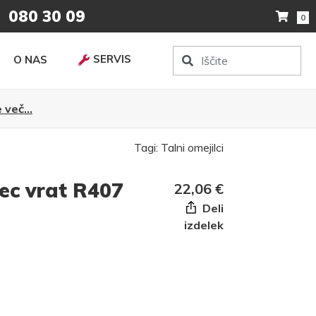
080 30 09
0
SERVIS
O NAS
 več...
Tagi:
Talni omejilci
ec vrat R407
22,06 €
Deli
izdelek