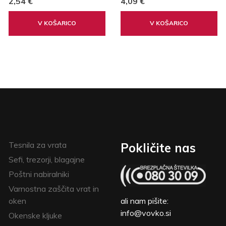
2,54 €
4,09 €
V KOŠARICO
V KOŠARICO
Tesnila za vrata
Pokličite nas
Sefi, trezorji, blagajne
Poštni nabiralniki
Varnostna zaščita vrat in
oken
ali nam pišite:
info@vovko.si
Okenske kljuke