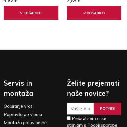
3,62 €
2,85 €
V KOŠARICO
V KOŠARICO
Servis in
Želite prejemati
montaža
naše novice?
Odpiranje vrat
POTRDI
Popravila po vlomu
Prebral sem in se
Montaža protivlomne
strinjam s Pogoji uporabe