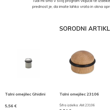
Tudi mi smo v svoj program vključili te izde
prednost je, da imate lahko vrata in okna op
SORODNI ARTIKL
Talni omejilec Ghidini
Talni omejilec 23106
Šifra izdelka: AM.23106
5,56 €