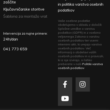
zaščite
in politika varstva osebnih
Ključavničarske storitve
podatkov
Šablona za montažo vrat
Vaše osebne podatke
obdelujemo v skladu z določili
Splošne uredbe o varstvu
podatkov (GDPR) in z vsebino
Intervencija za nujne primere:
veljavnega Zakona o varstvu
24h/dan
osebnih podatkov ter vsemi
internimi akti, ki urejajo varstvo
041 773 659
osebnih podatkov. Več
informacij o obdelavi vaših
osebnih podatkov in o pravicah,
ki iz nje izvirajo, si lahko
preberete v naši
Politiki varstva
osebnih podatkov
.