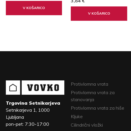
3,84 €
V KOŠARICO
V KOŠARICO
Protivlomna vrata
Protivlomna vrata za
stanovanja
Trgovina Setnikarjeva
Protivlomna vrata za hiše
Setnikarjeva 1, 1000
Kljuke
Ljubljana
pon-pet: 7:30-17:00
Cilindrični vložki