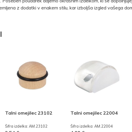
lke. Poseben poudarek dajemo okrasnim izdelkom, ki se dopolnjuj
remljena z dodatki v enakem stilu, kar izboljša izgled vašega do
I
Talni omejilec 23102
Talni omejilec 22004
Šifra izdelka: AM.23102
Šifra izdelka: AM.22004