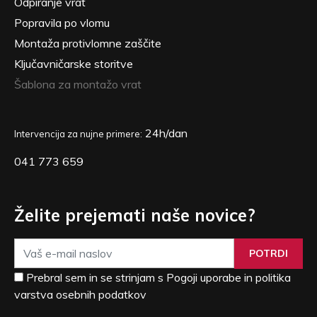
Odpiranje vrat
Popravila po vlomu
Montaža protivlomne zaščite
Ključavničarske storitve
Šablona za montažo vrat
24h/dan
Intervencija za nujne primere:
041 773 659
Želite prejemati naše novice?
POTRDI
Prebral sem in se strinjam s Pogoji uporabe in politika
varstva osebnih podatkov