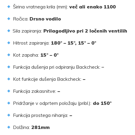
Širina vratnega krila (mm):
več ali enako 1100
Ročica:
Drsno vodilo
Sila zapiranja:
Prilagodljivo pri 2 ločenih ventilih
Hitrost zapiranja:
180° – 15°, 15° – 0°
Kot zapaha:
15° – 0°
Funkcija dušenja pri odpiranju Backcheck:
–
Kot funkcije dušenja Backcheck:
–
Funkcija zakasnitve:
–
Pridržanje v odprtem položaju (pribl.):
do 150°
Funkcija prostega nihanja:
–
Dolžina:
281mm