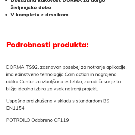
Dokazana kakovost DORMA za dolgo
življenjsko dobo
V kompletu z drsnikom
Podrobnosti produkta:
DORMA TS92, zasnovan posebej za notranje aplikacije,
ima edinstveno tehnologijo Cam action in nagrajeno
obliko Contur za izboljšano estetiko, zaradi česar je ta
bližja idealna izbira za vsak notranji projekt.
Uspešno preizkušeno v skladu s standardom BS
EN1154
POTRDILO Odobreno CF119