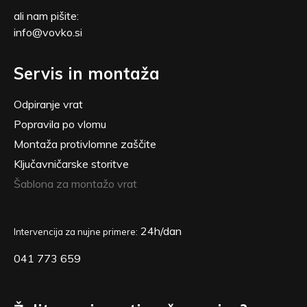
ali nam pišite:
info@vovko.si
Servis in montaža
Odpiranje vrat
Popravila po vlomu
Montaža protivlomne zaščite
Ključavničarske storitve
Šablona za montažo vrat
24h/dan
Intervencija za nujne primere:
041 773 659