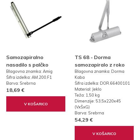
Samozapiralno
TS 68 - Dorma
nasadilo s palčko
samozapiralo z roko
Blagovna znamka: Amig
Blagovna znamka: Dorma
Šifra izdelka: AM.200.F1
Kaba
Barva: Srebrna
Šifra izdelka: DOR.66400101
Material: Jeklo
18,69 €
Teža: 1,50 kg
Dimenzije: 53,5x220x45
V KOŠARICO
(VxŠxG)
Barva: Srebrna
54,29 €
V KOŠARICO