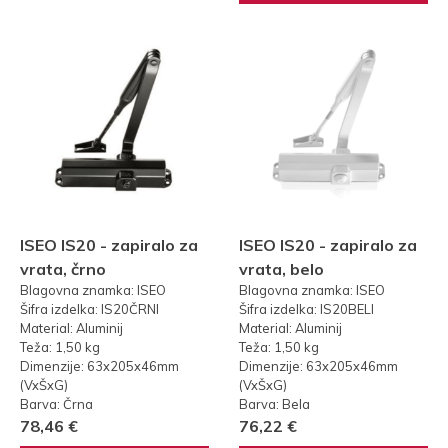
ISEO IS20 - zapiralo za
ISEO IS20 - zapiralo za
vrata, črno
vrata, belo
Blagovna znamka: ISEO
Blagovna znamka: ISEO
Šifra izdelka: IS20ČRNI
Šifra izdelka: IS20BELI
Material: Aluminij
Material: Aluminij
Teža: 1,50 kg
Teža: 1,50 kg
Dimenzije: 63x205x46mm
Dimenzije: 63x205x46mm
(VxŠxG)
(VxŠxG)
Barva: Črna
Barva: Bela
78,46 €
76,22 €