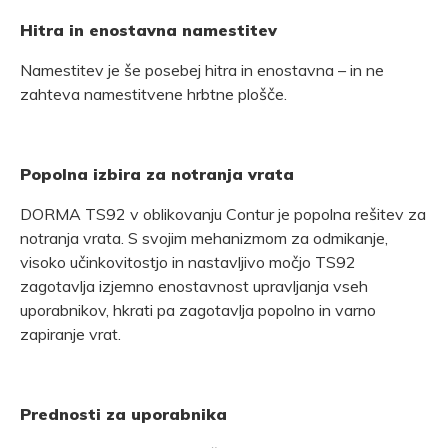
Hitra in enostavna namestitev
Namestitev je še posebej hitra in enostavna – in ne
zahteva namestitvene hrbtne plošče.
Popolna izbira za notranja vrata
DORMA TS92 v oblikovanju Contur je popolna rešitev za
notranja vrata. S svojim mehanizmom za odmikanje,
visoko učinkovitostjo in nastavljivo močjo TS92
zagotavlja izjemno enostavnost upravljanja vseh
uporabnikov, hkrati pa zagotavlja popolno in varno
zapiranje vrat.
Prednosti za uporabnika