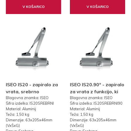
V KOŠARICO
V KOŠARICO
ISEO IS20 - zapiralo za
ISEO IS20.90° - zapiralo
vrata, srebrno
za vrata z funkcijo, ki
Blagovna znamka: ISEO
Blagovna znamka: ISEO
drži vrata odprta na
Šifra izdelka: IS20SREBRNI
Šifra izdelka: IS20SREBRNI90
90°
Material: Aluminij
Material: Aluminij
Teža: 1,50 kg
Teža: 1,50 kg
Dimenzije: 63x205x46mm
Dimenzije: 63x205x46mm
(VxŠxG)
(VxŠxG)
Barva: Srebrna
Barva: Srebrna