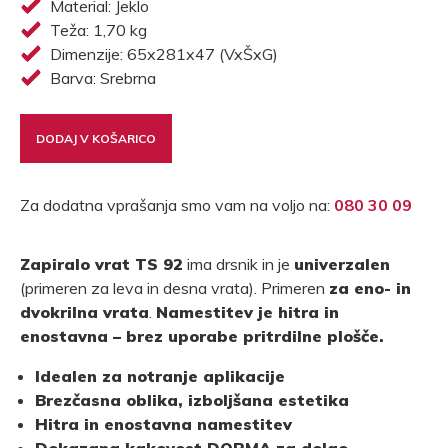
Material: Jeklo
Teža: 1,70 kg
Dimenzije: 65x281x47 (VxŠxG)
Barva: Srebrna
DODAJ V KOŠARICO
Za dodatna vprašanja smo vam na voljo na:
080 30 09
Zapiralo vrat TS 92
ima drsnik in je
univerzalen
(primeren za leva in desna vrata). Primeren
za eno- in
dvokrilna vrata
.
Namestitev je hitra in
enostavna – brez uporabe pritrdilne plošče.
Idealen za notranje aplikacije
Brezčasna oblika, izboljšana estetika
Hitra in enostavna namestitev