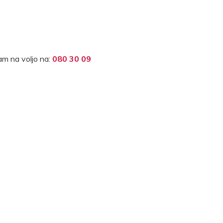
m na voljo na:
080 30 09