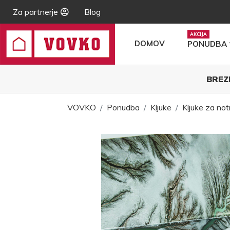
Za partnerje
Blog
DOMOV
PONUDBA
BREZ
VOVKO
Ponudba
Kljuke
Kljuke za not