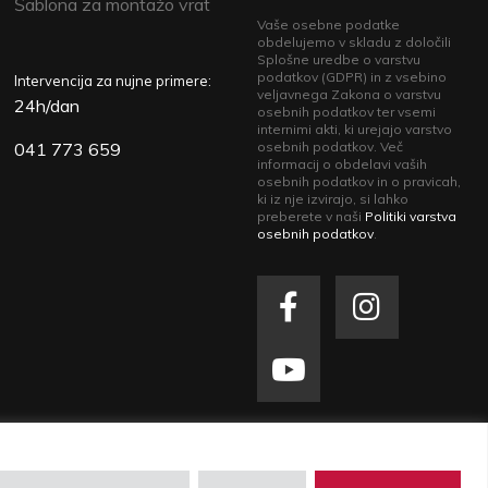
Šablona za montažo vrat
Vaše osebne podatke
obdelujemo v skladu z določili
Splošne uredbe o varstvu
podatkov (GDPR) in z vsebino
Intervencija za nujne primere:
veljavnega Zakona o varstvu
24h/dan
osebnih podatkov ter vsemi
internimi akti, ki urejajo varstvo
041 773 659
osebnih podatkov. Več
informacij o obdelavi vaših
osebnih podatkov in o pravicah,
ki iz nje izvirajo, si lahko
preberete v naši
Politiki varstva
osebnih podatkov
.
zasebnosti
| Izdelava spletne strani
Plenum IT