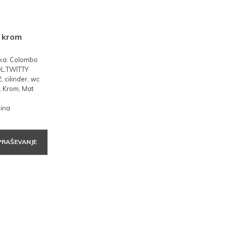
t krom
ka: Colombo
COL.TWITTY
, cilinder, wc
, Krom, Mat
nina
PRAŠEVANJE