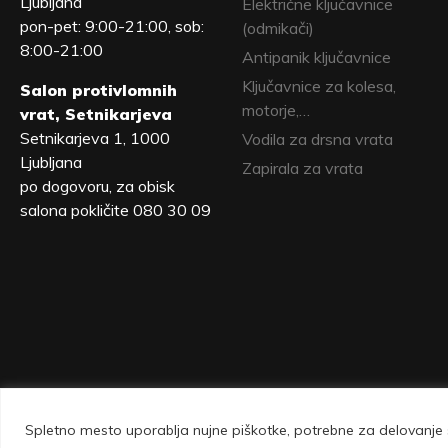
Ljubljana
Električne ključavnice
pon-pet: 9:00-21:00, sob:
(odmikači)
8:00-21:00
Antipanik ključavnice
Ključavnice za kolesa,
Salon protivlomnih
motorje,…
vrat, Setnikarjeva
Setnikarjeva 1, 1000
Vodila za drsna vrata
Ljubljana
Zapirala za vrata
po dogovoru, za obisk
salona pokličite 080 30 09
Spletno mesto uporablja nujne piškotke, potrebne za delovanje s
Vovko d.o.o., Setnikarjeva 1, 1000 Ljubljana 