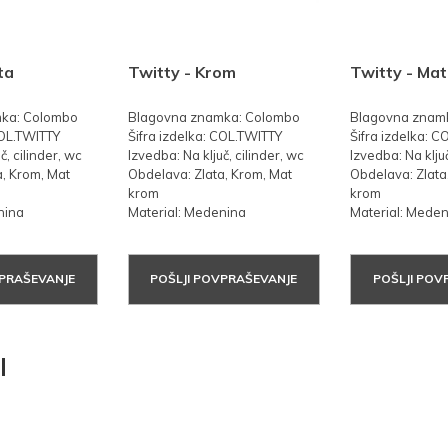
ta
Twitty - Krom
Twitty - Ma
ka: Colombo
Blagovna znamka: Colombo
Blagovna znam
COL.TWITTY
Šifra izdelka: COL.TWITTY
Šifra izdelka: 
č, cilinder, wc
Izvedba: Na ključ, cilinder, wc
Izvedba: Na ključ
a, Krom, Mat
Obdelava: Zlata, Krom, Mat
Obdelava: Zlata
krom
krom
nina
Material: Medenina
Material: Mede
VPRAŠEVANJE
POŠLJI POVPRAŠEVANJE
POŠLJI POV
I