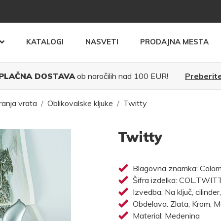
KATALOGI
NASVETI
PRODAJNA MESTA
PLAČNA DOSTAVA
ob naročilih nad 100 EUR!
Preberite
ranja vrata
Oblikovalske kljuke
Twitty
Twitty
Blagovna znamka: Colo
Šifra izdelka: COL.TWIT
Izvedba: Na ključ, cilinder
Obdelava: Zlata, Krom, 
Material: Medenina