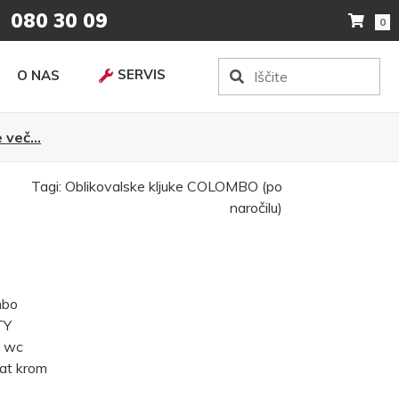
080 30 09
0
SERVIS
O NAS
 več...
Tagi:
Oblikovalske kljuke
COLOMBO (po
naročilu)
mbo
TY
, wc
Mat krom