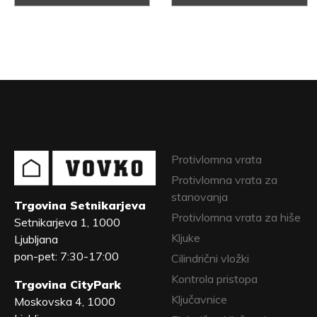
Protivlomna vrata
Protivlomna vrata za
stanovanja
Trgovina Setnikarjeva
Protivlomna vrata za hiše
Setnikarjeva 1, 1000
Kljuke
Ljubljana
pon-pet: 7:30-17:00
Cilindrični vložki
Kontrola pristopa
Trgovina CityPark
Ključavnice
Moskovska 4, 1000