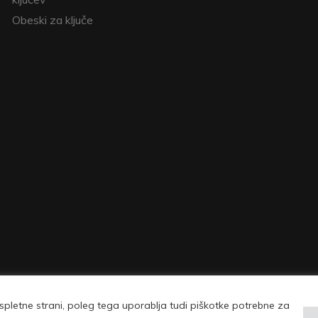
Obeski za ključe
pletne strani, poleg tega uporablja tudi piškotke potrebne za
| © Copyright 2026 Vovko - vse pravice pridržane |
Pogoji uporabe in politika 