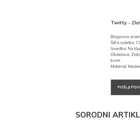
Twitty - Zla
Blagovna znam
Šifra izdelka: 
Izvedba: Na klju
Obdelava: Zlat
krom
Material: Mede
POŠLJI PO
SORODNI ARTIKL