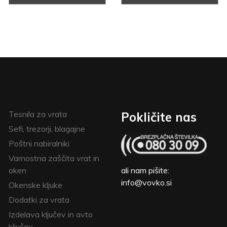
Tesnila za vrata
Pokličite nas
Sefi, trezorji, blagajne
Poštni nabiralniki
Varnostna zaščita vrat in
oken
ali nam pišite:
info@vovko.si
Okenske kljuke
Dodatki za vrata
Izdelava ključev in avto
ključev