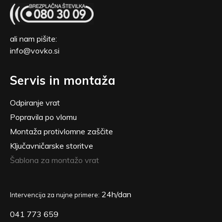
ali nam pišite:
info@vovko.si
Servis in montaža
Odpiranje vrat
Popravila po vlomu
Montaža protivlomne zaščite
Ključavničarske storitve
Šablona za montažo vrat
24h/dan
Intervencija za nujne primere:
041 773 659