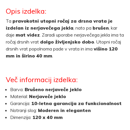
Opis izdelka:
Ta
pravokotni utopni ročaj za drsna vrata je
izdelan iz nerjavečega jekla
, nato pa
brušen
, kar
daje
mat videz
. Zaradi uporabe nerjavečega jekla ima ta
ročaj drsnih vrat
dolgo življenjsko dobo
. Utopni ročaj
drsnih vrat popolnoma pade v vrata in ima
višino 120
mm in širino 40 mm
.
Več informacij izdelka:
Barva:
Brušeno nerjaveče jeklo
Material:
Nerjaveče jeklo
Garancija:
10-letna garancija za funkcionalnost
Notranji slog:
Moderen in eleganten
Dimenzija:
120 x 40 mm