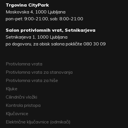
Trgovina CityPark
Moskovska 4, 1000 Ljubljana
pon-pet: 9:00-21:00, sob: 8:00-21:00
Salon protivlomnih vrat, Setnikarjeva
Setnikarjeva 1, 1000 Ljubljana
po dogovoru, za obisk salona pokličite 080 30 09
Protivlomna vrata
Protivlomna vrata za stanovanja
Protivlomna vrata za hiše
Kljuke
Cilindrični vložki
Kontrola pristopa
Ključavnice
Električne ključavnice (odmikači)