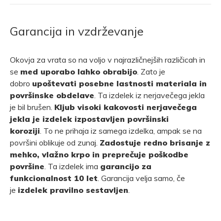
Garancija in vzdrževanje
Okovja za vrata so na voljo v najrazličnejših različicah in
se
med uporabo lahko obrabijo
. Zato je
dobro
upoštevati posebne lastnosti materiala in
površinske obdelave
. Ta izdelek iz nerjavečega jekla
je bil brušen.
Kljub visoki kakovosti nerjavečega
jekla je izdelek izpostavljen površinski
koroziji
. To ne prihaja iz samega izdelka, ampak se na
površini oblikuje od zunaj.
Zadostuje redno brisanje z
mehko, vlažno krpo in preprečuje poškodbe
površine
. Ta izdelek ima
garancijo za
funkcionalnost 10 let
. Garancija velja samo, če
je
izdelek pravilno sestavljen
.