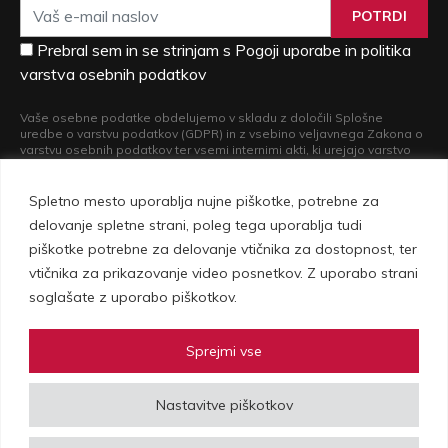
POTRDI
Prebral sem in se strinjam s Pogoji uporabe in politika
varstva osebnih podatkov
Vaše osebne podatke obdelujemo v skladu z določili Splošne
uredbe o varstvu podatkov (GDPR) in z vsebino veljavnega Zakona o
varstvu osebnih podatkov ter vsemi internimi akti, ki urejajo varstvo
osebnih podatkov. Več informacij o obdelavi vaših osebnih podatkov
in o pravicah, ki iz nje izvirajo, si lahko preberete v naši
Politiki varstva
osebnih podatkov
.
Spletno mesto uporablja nujne piškotke, potrebne za
delovanje spletne strani, poleg tega uporablja tudi
piškotke potrebne za delovanje vtičnika za dostopnost, ter
vtičnika za prikazovanje video posnetkov. Z uporabo strani
soglašate z uporabo piškotkov.
Sprejmi vse
Vovko d.o.o., Setnikarjeva 1, 1000 Ljubljana | © Copyright 2026 Vovko -
Nastavitve piškotkov
vse pravice pridržane |
Pogoji uporabe in politika zasebnosti
|
Izdelava spletne strani
Plenum IT