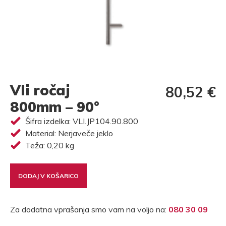
Vli ročaj
80,52 €
800mm – 90°
Šifra izdelka: VLI.JP104.90.800
Material: Nerjaveče jeklo
Teža: 0,20 kg
DODAJ V KOŠARICO
Za dodatna vprašanja smo vam na voljo na:
080 30 09