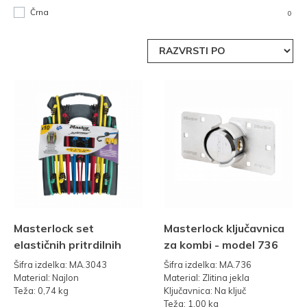
Črna
0
Masterlock set
Masterlock ključavnica
elastičnih pritrdilnih
za kombi - model 736
trakov 8mm
Šifra izdelka: MA.3043
Šifra izdelka: MA.736
Material: Najlon
Material: Zlitina jekla
Teža: 0,74 kg
Ključavnica: Na ključ
Teža: 1,00 kg