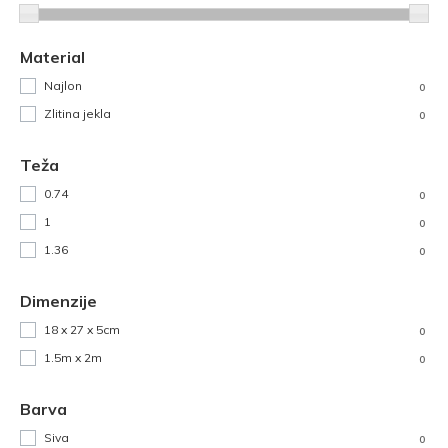
Material
Najlon
0
Zlitina jekla
0
Teža
0.74
0
1
0
1.36
0
Dimenzije
18 x 27 x 5cm
0
1.5m x 2m
0
Barva
Siva
0