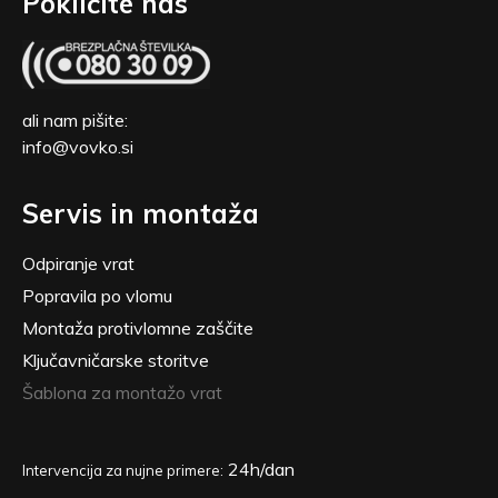
Pokličite nas
ali nam pišite:
info@vovko.si
Servis in montaža
Odpiranje vrat
Popravila po vlomu
Montaža protivlomne zaščite
Ključavničarske storitve
Šablona za montažo vrat
24h/dan
Intervencija za nujne primere: