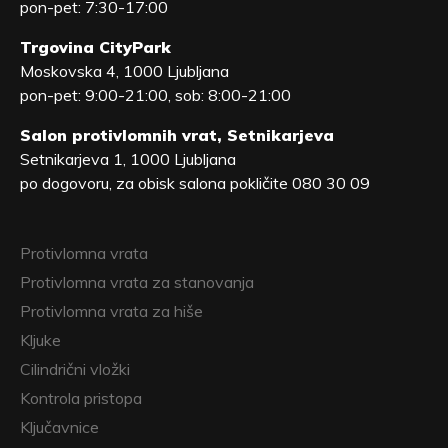
pon-pet: 7:30-17:00
Trgovina CityPark
Moskovska 4, 1000 Ljubljana
pon-pet: 9:00-21:00, sob: 8:00-21:00
Salon protivlomnih vrat, Setnikarjeva
Setnikarjeva 1, 1000 Ljubljana
po dogovoru, za obisk salona pokličite 080 30 09
Protivlomna vrata
Protivlomna vrata za stanovanja
Protivlomna vrata za hiše
Kljuke
Cilindrični vložki
Kontrola pristopa
Ključavnice