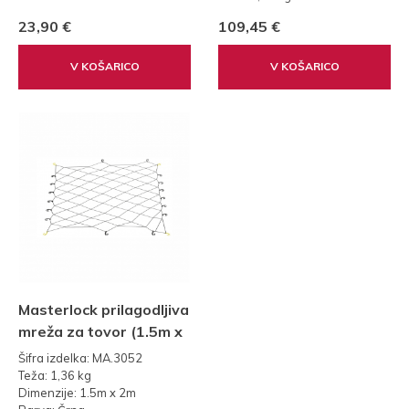
Dimenzije: 18 x 27 x 5cm
23,90 €
109,45 €
Barva: Siva
V KOŠARICO
V KOŠARICO
Masterlock prilagodljiva
mreža za tovor (1.5m x
2m)
Šifra izdelka: MA.3052
Teža: 1,36 kg
Dimenzije: 1.5m x 2m