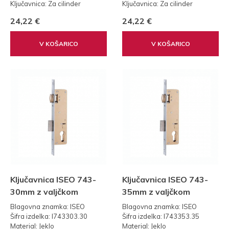
Ključavnica: Za cilinder
Ključavnica: Za cilinder
Teža: 0,30 kg
Teža: 0,30 kg
24,22 €
24,22 €
Standard: 85
Standard: 85
V KOŠARICO
V KOŠARICO
Ključavnica ISEO 743-
Ključavnica ISEO 743-
30mm z valjčkom
35mm z valjčkom
Blagovna znamka: ISEO
Blagovna znamka: ISEO
Šifra izdelka: I743303.30
Šifra izdelka: I743353.35
Material: Jeklo
Material: Jeklo