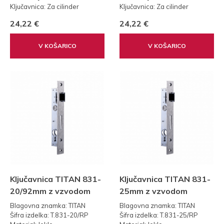
Ključavnica: Za cilinder
Ključavnica: Za cilinder
Teža: 0,30 kg
Teža: 0,30 kg
24,22 €
24,22 €
Standard: 85
Standard: 85
V KOŠARICO
V KOŠARICO
Ključavnica TITAN 831-
Ključavnica TITAN 831-
20/92mm z vzvodom
25mm z vzvodom
Blagovna znamka: TITAN
Blagovna znamka: TITAN
Šifra izdelka: T.831-20/RP
Šifra izdelka: T.831-25/RP