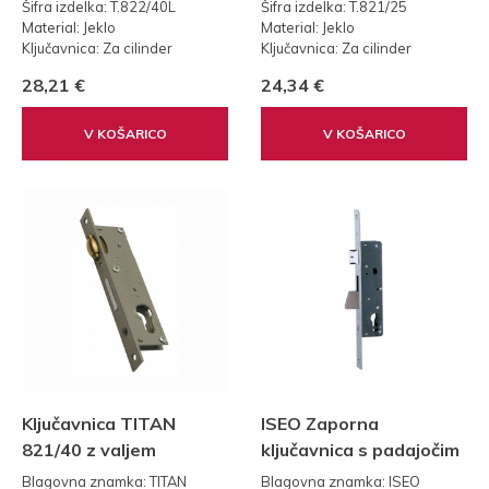
Šifra izdelka: T.822/40L
Šifra izdelka: T.821/25
Material: Jeklo
Material: Jeklo
Ključavnica: Za cilinder
Ključavnica: Za cilinder
Teža: 0,25 kg
Teža: 0,25 kg
28,21 €
24,34 €
V KOŠARICO
V KOŠARICO
Ključavnica TITAN
ISEO Zaporna
821/40 z valjem
ključavnica s padajočim
zaklepom - 25mm
Blagovna znamka: TITAN
Blagovna znamka: ISEO