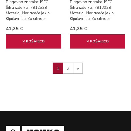
25mm
30mm
Blagovna znamka: ISEO
Blagovna znamka: ISEO
Šifra izdelka: I781252B
Šifra izdelka: I781302B
Material: Nerjaveče jeklo
Material: Nerjaveče jeklo
Ključavnica: Za cilinder
Ključavnica: Za cilinder
Teža: 0,35 kg
Teža: 0,35 kg
41,25 €
41,25 €
V KOŠARICO
V KOŠARICO
1
2
»