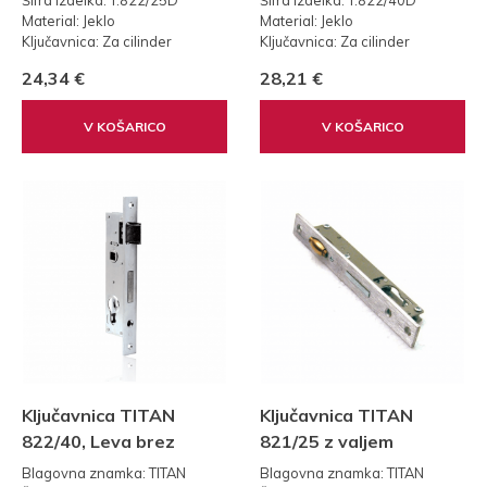
Šifra izdelka: T.822/25D
Šifra izdelka: T.822/40D
Material: Jeklo
Material: Jeklo
Ključavnica: Za cilinder
Ključavnica: Za cilinder
Teža: 0,25 kg
Teža: 0,25 kg
24,34 €
28,21 €
V KOŠARICO
V KOŠARICO
Ključavnica TITAN
Ključavnica TITAN
822/40, Leva brez
821/25 z valjem
vzvoda
Blagovna znamka: TITAN
Blagovna znamka: TITAN