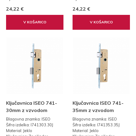
Teža: 0,30 kg
Teža: 0,30 kg
24,22 €
24,22 €
Standard: 85
Standard: 85
V KOŠARICO
V KOŠARICO
Ključavnica ISEO 741-
Ključavnica ISEO 741-
30mm z vzvodom
35mm z vzvodom
Blagovna znamka: ISEO
Blagovna znamka: ISEO
Šifra izdelka: I741303.30J
Šifra izdelka: I741353.35J
Material: Jeklo
Material: Jeklo