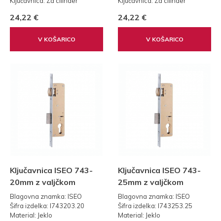
Ključavnica: Za cilinder
Ključavnica: Za cilinder
Teža: 0,30 kg
Teža: 0,30 kg
24,22 €
24,22 €
Standard: 85
Standard: 85
V KOŠARICO
V KOŠARICO
Ključavnica ISEO 743-
Ključavnica ISEO 743-
20mm z valjčkom
25mm z valjčkom
Blagovna znamka: ISEO
Blagovna znamka: ISEO
Šifra izdelka: I743203.20
Šifra izdelka: I743253.25
Material: Jeklo
Material: Jeklo