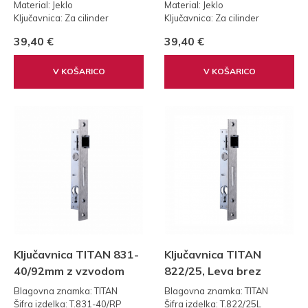
Material: Jeklo
Material: Jeklo
Ključavnica: Za cilinder
Ključavnica: Za cilinder
Teža: 0,30 kg
Teža: 0,30 kg
39,40 €
39,40 €
Standard: 92
Standard: 92
V KOŠARICO
V KOŠARICO
Ključavnica TITAN 831-
Ključavnica TITAN
40/92mm z vzvodom
822/25, Leva brez
vzvoda
Blagovna znamka: TITAN
Blagovna znamka: TITAN
Šifra izdelka: T.831-40/RP
Šifra izdelka: T.822/25L