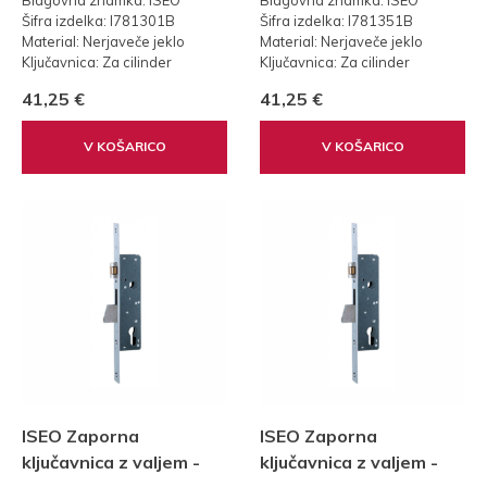
Šifra izdelka: I781301B
Šifra izdelka: I781351B
Material: Nerjaveče jeklo
Material: Nerjaveče jeklo
Ključavnica: Za cilinder
Ključavnica: Za cilinder
Teža: 0,35 kg
Teža: 0,35 kg
41,25 €
41,25 €
Standard: 85
Standard: 85
V KOŠARICO
V KOŠARICO
ISEO Zaporna
ISEO Zaporna
ključavnica z valjem -
ključavnica z valjem -