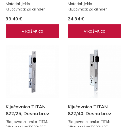
Material: Jeklo
Material: Jeklo
Ključavnica: Za cilinder
Ključavnica: Za cilinder
Teža: 0,30 kg
Teža: 0,25 kg
39,40 €
24,34 €
Standard: 92
V KOŠARICO
V KOŠARICO
Ključavnica TITAN
Ključavnica TITAN
822/25, Desna brez
822/40, Desna brez
vzvoda
vzvoda
Blagovna znamka: TITAN
Blagovna znamka: TITAN