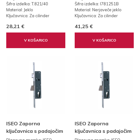
Šifra izdelka: T.821/40
Šifra izdelka: I781251B
Material: Jeklo
Material: Nerjaveče jeklo
Ključavnica: Za cilinder
Ključavnica: Za cilinder
Teža: 0,25 kg
Teža: 0,35 kg
28,21 €
41,25 €
Standard: 85
V KOŠARICO
V KOŠARICO
ISEO Zaporna
ISEO Zaporna
ključavnica s padajočim
ključavnica s padajočim
zaklepom - 30mm
zaklepom - 35mm
Blagovna znamka: ISEO
Blagovna znamka: ISEO