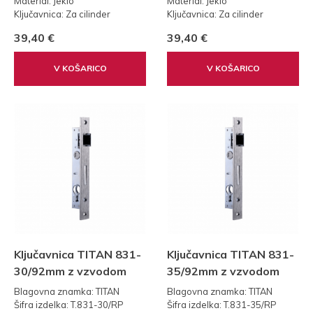
Material: Jeklo
Material: Jeklo
Ključavnica: Za cilinder
Ključavnica: Za cilinder
Teža: 0,30 kg
Teža: 0,30 kg
39,40 €
39,40 €
Standard: 92
Standard: 92
V KOŠARICO
V KOŠARICO
Ključavnica TITAN 831-
Ključavnica TITAN 831-
30/92mm z vzvodom
35/92mm z vzvodom
Blagovna znamka: TITAN
Blagovna znamka: TITAN
Šifra izdelka: T.831-30/RP
Šifra izdelka: T.831-35/RP