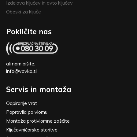
Izdelava ključev in avto ključev
Obeski za ključe
Pokličite nas
ali nam pišite:
info@vovko.si
Servis in montaža
Odpiranje vrat
Popravila po vlomu
Montaža protivlomne zaščite
Ključavničarske storitve