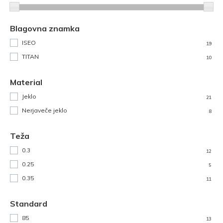
Blagovna znamka
ISEO
19
TITAN
10
Material
Jeklo
21
Nerjaveče jeklo
8
Teža
0.3
12
0.25
5
0.35
11
Standard
85
13