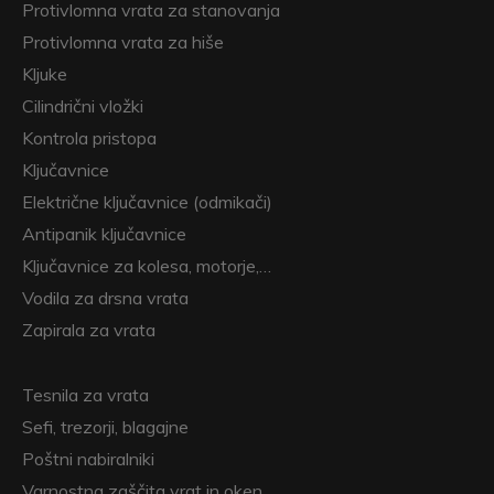
Protivlomna vrata za stanovanja
Protivlomna vrata za hiše
Kljuke
Cilindrični vložki
Kontrola pristopa
Ključavnice
Električne ključavnice (odmikači)
Antipanik ključavnice
Ključavnice za kolesa, motorje,…
Vodila za drsna vrata
Zapirala za vrata
Tesnila za vrata
Sefi, trezorji, blagajne
Poštni nabiralniki
Varnostna zaščita vrat in oken