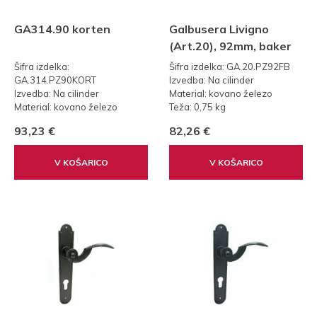
GA314.90 korten
Galbusera Livigno
(Art.20), 92mm, baker
Šifra izdelka:
Šifra izdelka: GA.20.PZ92FB
GA.314.PZ90KORT
Izvedba: Na cilinder
Izvedba: Na cilinder
Material: kovano železo
Material: kovano železo
Teža: 0,75 kg
Teža: 0,75 kg
Standard: 92mm
93,23 €
82,26 €
Standard: 90
V KOŠARICO
V KOŠARICO