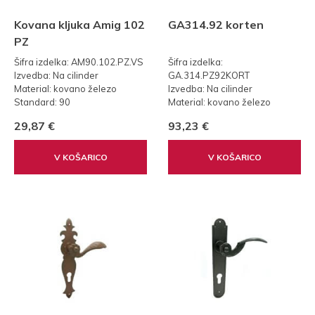
Kovana kljuka Amig 102
GA314.92 korten
PZ
Šifra izdelka: AM90.102.PZ.VS
Šifra izdelka:
Izvedba: Na cilinder
GA.314.PZ92KORT
Material: kovano železo
Izvedba: Na cilinder
Standard: 90
Material: kovano železo
Teža: 0,75 kg
29,87 €
93,23 €
Standard: 92
V KOŠARICO
V KOŠARICO