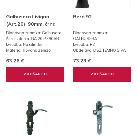
Galbusera Livigno
Bern.92
(Art.20), 90mm, črna
Blagovna znamka: Galbusera
Blagovna znamka:
Šifra izdelka: GA.20.PZ90AB
GALBUSERA
Izvedba: Na cilinder
Izvedba: PZ
Material: kovano železo
Obdelava: DSZ TEMNO SIVA
Teža: 0,75 kg
CINK
63,26 €
73,23 €
Standard: 90mm
Material: kovano železo
Teža: 0,75 kg
Dimenzije: 240 x 55 mm
V KOŠARICO
V KOŠARICO
Standard: 92