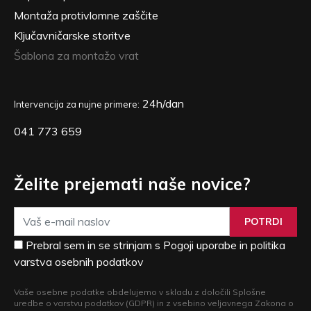
Montaža protivlomne zaščite
Ključavničarske storitve
Šablona za montažo vrat
24h/dan
Intervencija za nujne primere:
041 773 659
Želite prejemati naše novice?
POTRDI
Prebral sem in se strinjam s Pogoji uporabe in politika
varstva osebnih podatkov
Vaše osebne podatke obdelujemo v skladu z določili Splošne
uredbe o varstvu podatkov (GDPR) in z vsebino veljavnega Zakona o