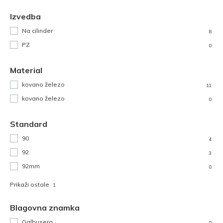
Izvedba
Na cilinder
8
PZ
0
Material
kovano železo
11
kovano železo
0
Standard
90
4
92
3
92mm
0
Prikaži ostale
1
Blagovna znamka
Galbusera
0