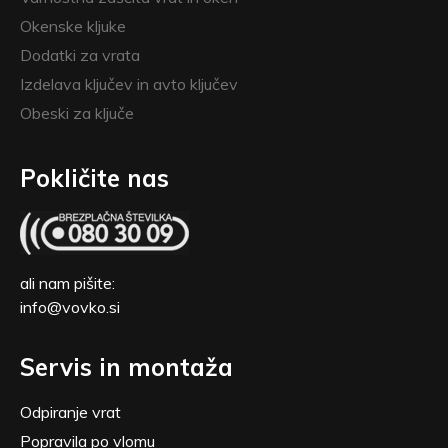
Okenske kljuke
Dodatki za vrata
Izdelava ključev in avto ključev
Obeski za ključe
Pokličite nas
ali nam pišite:
info@vovko.si
Servis in montaža
Odpiranje vrat
Popravila po vlomu