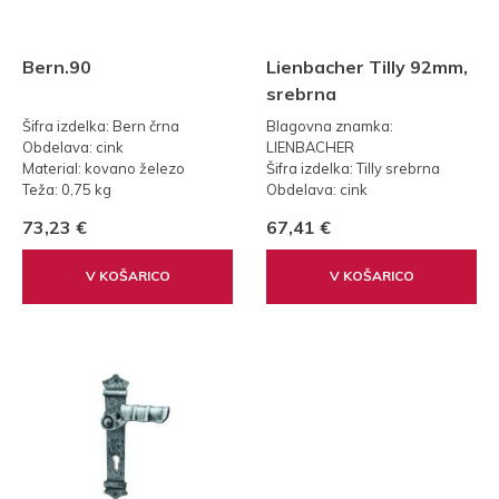
Bern.90
Lienbacher Tilly 92mm,
srebrna
Šifra izdelka: Bern črna
Blagovna znamka:
Obdelava: cink
LIENBACHER
Material: kovano železo
Šifra izdelka: Tilly srebrna
Teža: 0,75 kg
Obdelava: cink
Standard: 90
Material: kovano železo
73,23 €
67,41 €
Teža: 0,75 kg
Standard: 92
V KOŠARICO
V KOŠARICO