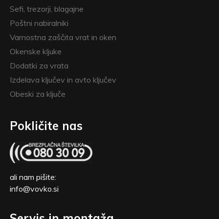
Sefi, trezorji, blagajne
Poštni nabiralniki
Varnostna zaščita vrat in oken
Okenske kljuke
Dodatki za vrata
Izdelava ključev in avto ključev
Obeski za ključe
Pokličite nas
ali nam pišite:
info@vovko.si
Servis in montaža