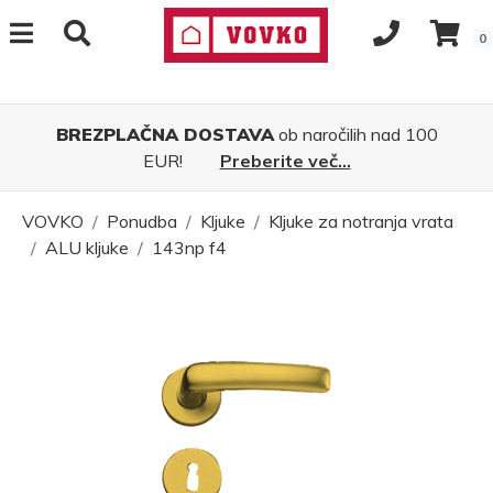
0
BREZPLAČNA DOSTAVA
ob naročilih nad 100
EUR!
Preberite več...
VOVKO
Ponudba
Kljuke
Kljuke za notranja vrata
ALU kljuke
143np f4