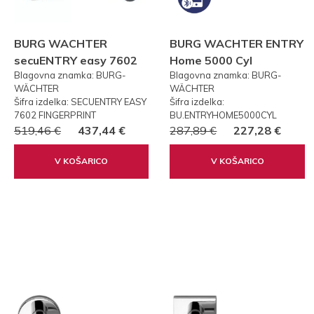
BURG WACHTER
BURG WACHTER ENTRY
secuENTRY easy 7602
Home 5000 Cyl
Blagovna znamka: BURG-
Blagovna znamka: BURG-
FP PRSTNI ODTIS
WÄCHTER
WÄCHTER
Šifra izdelka: SECUENTRY EASY
Šifra izdelka:
7602 FINGERPRINT
BU.ENTRYHOME5000CYL
519,46 €
437,44 €
287,89 €
227,28 €
V KOŠARICO
V KOŠARICO