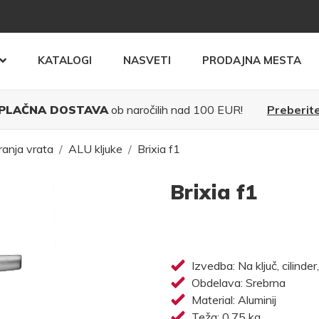
KATALOGI
NASVETI
PRODAJNA MESTA
PLAČNA DOSTAVA
ob naročilih nad 100 EUR!
Preberite
ranja vrata
ALU kljuke
Brixia f1
Brixia f1
Izvedba: Na ključ, cilinder
Obdelava: Srebrna
Material: Aluminij
Teža: 0,75 kg