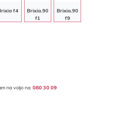
Brixia f4
Brixia.90
Brixia.90
f1
f9
m na voljo na:
080 30 09