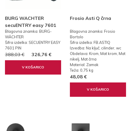
BURG WACHTER
Frosio Asti Q črna
secuENTRY easy 7601
Blagovna znamka: BURG-
Blagovna znamka: Frosio
PIN KODA
WÄCHTER
Bortolo
Šifra izdelka: SECUENTRY EASY
Šifra izdelka: FB.ASTIQ
7601 PIN
Izvedba: Na ključ, cilinder, wc
Obdelava: Krom, Mat krom, Mat
388,03 €
326,76 €
nikelj, Mat črna
Material: Zamak
V KOŠARICO
Teža: 0,75 kg
48,08 €
V KOŠARICO