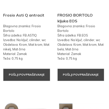
Frosio Asti Q antracit
FROSIO BORTOLO
kljuka EOS
Blagovna znamka: Frosio
Blagovna znamka: Frosio
Bortolo
Bortolo
Šifra izdelka: FB.ASTIQ
Šifra izdelka: FB.EOS
Izvedba: Na ključ, cilinder, wc
Izvedba: Na ključ, cilinder, wc
Obdelava: Krom, Mat krom, Mat
Obdelava: Krom, Mat krom, Mat
nikelj, Mat črna
bela, Mat črna
Material: Zamak
Material: Zamak
Teža: 0,75 kg
Teža: 0,75 kg
POŠLJI POVPRAŠEVANJE
POŠLJI POVPRAŠEVANJE