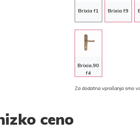
Brixia f1
Brixia f9
Brixia.90
f4
Za dodatna vprašanja smo va
nizko ceno