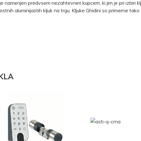
m je namenjen predvsem nezahtevnim kupcem, ki jim je pri izbir
vostnih aluminijastih kljuk na trgu. Kljuke Ghidini so primerne t
KLA