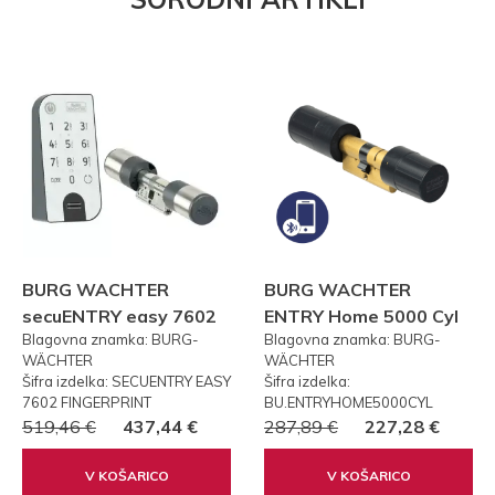
BURG WACHTER
BURG WACHTER
secuENTRY easy 7602
ENTRY Home 5000 Cyl
Blagovna znamka: BURG-
Blagovna znamka: BURG-
FP PRSTNI ODTIS
WÄCHTER
WÄCHTER
Šifra izdelka: SECUENTRY EASY
Šifra izdelka:
7602 FINGERPRINT
BU.ENTRYHOME5000CYL
519,46 €
437,44 €
287,89 €
227,28 €
V KOŠARICO
V KOŠARICO