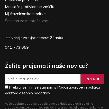
Montaža protivlomne zaščite
Ključavničarske storitve
Šablona za montažo vrat
24h/dan
Intervencija za nujne primere:
041 773 659
Želite prejemati naše novice?
POTRDI
Prebral sem in se strinjam s Pogoji uporabe in politika
varstva osebnih podatkov
Vaše osebne podatke obdelujemo v skladu z določili Splošne
uredbe o varstvu podatkov (GDPR) in z vsebino veljavnega Zakona o