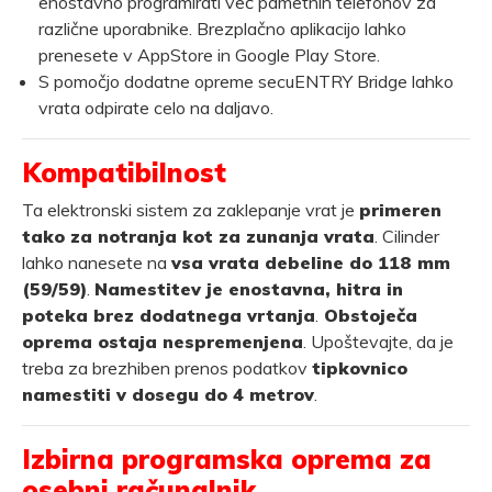
enostavno programirati več pametnih telefonov za
različne uporabnike. Brezplačno aplikacijo lahko
prenesete v AppStore in Google Play Store.
S pomočjo dodatne opreme secuENTRY Bridge lahko
vrata odpirate celo na daljavo.
Kompatibilnost
Ta elektronski sistem za zaklepanje vrat je
primeren
tako za notranja kot za zunanja vrata
. Cilinder
lahko nanesete na
vsa vrata debeline do 118 mm
(59/59)
.
Namestitev je enostavna, hitra in
poteka brez dodatnega vrtanja
.
Obstoječa
oprema ostaja nespremenjena
. Upoštevajte, da je
treba za brezhiben prenos podatkov
tipkovnico
namestiti v dosegu do 4 metrov
.
Izbirna programska oprema za
osebni računalnik