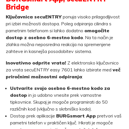
Bridge
Ključavnica secuENTRY
ponuja visoko prilagodljivost
pri izbiri možnosti dostopa. Poleg odpiranja cilindra s
pametnim telefonom si lahko dodatno
omogočite
dostop z osebno 6-mestno kodo
. Na ta način je
zlahka možna neposredna reakcija na spremenjene
zahteve in kasnejša posodobitev sistema.
Inovativno odprite vrata!
Z elektronsko ključavnico
za vrata secuENTRY easy 7601 lahko izbirate med
več
priročnimi možnostmi odpiranja
:
Ustvarite svojo osebno 6-mestno kodo za
dostop
in jo udobno vnesite prek varnostne
tipkovnice. Skupaj je mogoče programirati do 50
različnih kod (vključno s skrbniško kodo).
Dostop prek aplikacije
BURGsmart App
pretvori vaš
pametni telefon v praktičen ključ. Hkrati je mogoče