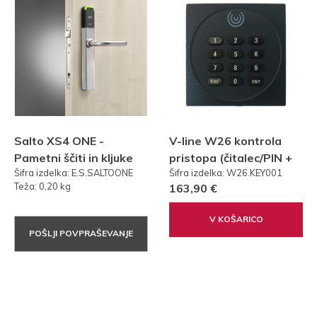
Salto XS4 ONE -
V-line W26 kontrola
Pametni ščiti in kljuke
pristopa (čitalec/PIN +
Šifra izdelka: E.S.SALTOONE
Šifra izdelka: W26.KEY001
nove generacije
kontroler + 3x RFID
Teža: 0,20 kg
163,90 €
ključ)
V KOŠARICO
POŠLJI POVPRAŠEVANJE