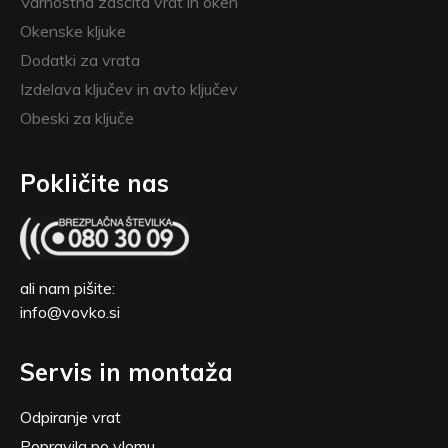
Varnostna zaščita vrat in oken
Okenske kljuke
Dodatki za vrata
Izdelava ključev in avto ključev
Obeski za ključe
Pokličite nas
ali nam pišite:
info@vovko.si
Servis in montaža
Odpiranje vrat
Popravila po vlomu