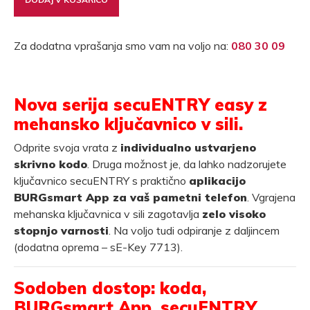
Za dodatna vprašanja smo vam na voljo na:
080 30 09
Nova serija secuENTRY easy z
mehansko ključavnico v sili.
Odprite svoja vrata z
individualno ustvarjeno
skrivno kodo
. Druga možnost je, da lahko nadzorujete
ključavnico secuENTRY s praktično
aplikacijo
BURGsmart App za vaš pametni telefon
. Vgrajena
mehanska ključavnica v sili zagotavlja
zelo visoko
stopnjo varnosti
. Na voljo tudi odpiranje z daljincem
(dodatna oprema – sE-Key 7713).
Sodoben dostop: koda,
BURGsmart App, secuENTRY