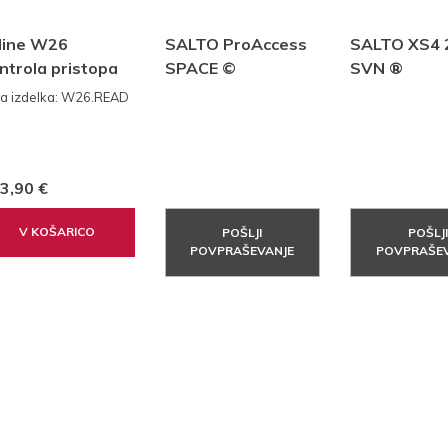
line W26
SALTO ProAccess
SALTO XS4 2
ntrola pristopa
SPACE ©
SVN ®
italec + kontroler
ra izdelka: W26.READ
3x RFID ključ)
3,90 €
V KOŠARICO
POŠLJI
POŠLJI
POVPRAŠEVANJE
POVPRAŠEV