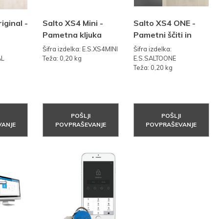
iginal -
Salto XS4 Mini -
Salto XS4 ONE -
Pametna kljuka
Pametni ščiti in
kljuke nove
Šifra izdelka: E.S.XS4MINI
Šifra izdelka:
generacije
AL
Teža: 0,20 kg
E.S.SALTOONE
Teža: 0,20 kg
POŠLJI
POŠLJI
ANJE
POVPRAŠEVANJE
POVPRAŠEVANJE