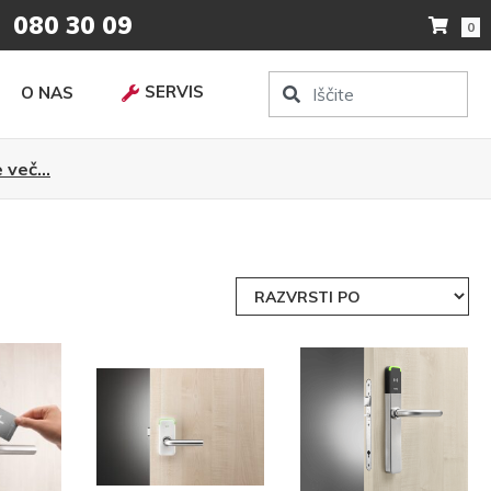
080 30 09
0
SERVIS
O NAS
 več...