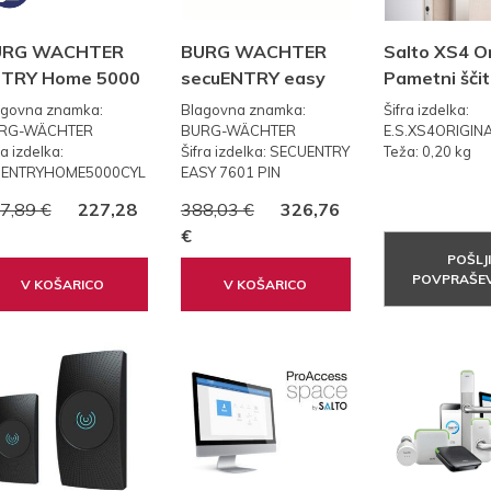
URG WACHTER
BURG WACHTER
Salto XS4 Or
TRY Home 5000
secuENTRY easy
Pametni ščit
l
7601 PIN KODA
agovna znamka:
Blagovna znamka:
Šifra izdelka:
RG-WÄCHTER
BURG-WÄCHTER
E.S.XS4ORIGIN
ra izdelka:
Šifra izdelka: SECUENTRY
Teža: 0,20 kg
.ENTRYHOME5000CYL
EASY 7601 PIN
7,89 €
227,28
388,03 €
326,76
€
POŠLJI
POVPRAŠEV
V KOŠARICO
V KOŠARICO