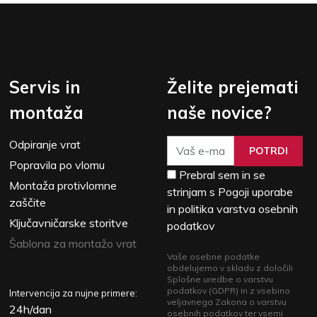
Servis in
Želite prejemati
montaža
naše novice?
Odpiranje vrat
POTRDI
Popravila po vlomu
Prebral sem in se
Montaža protivlomne
strinjam s Pogoji uporabe
zaščite
in politika varstva osebnih
Ključavničarske storitve
podatkov
Šablona za montažo vrat
Vaše osebne podatke
obdelujemo v skladu z določili
Splošne uredbe o varstvu
podatkov (GDPR) in z vsebino
Intervencija za nujne primere:
veljavnega Zakona o varstvu
24h/dan
osebnih podatkov ter vsemi