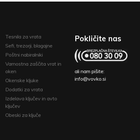
Tesnila za vrata
Pokličite nas
Sefi, trezorji, blagajne
Poštni nabiralniki
Varnostna zaščita vrat in
oken
ali nam pišite:
info@vovko.si
Okenske kljuke
Dodatki za vrata
Izdelava ključev in avto
ključev
Obeski za ključe