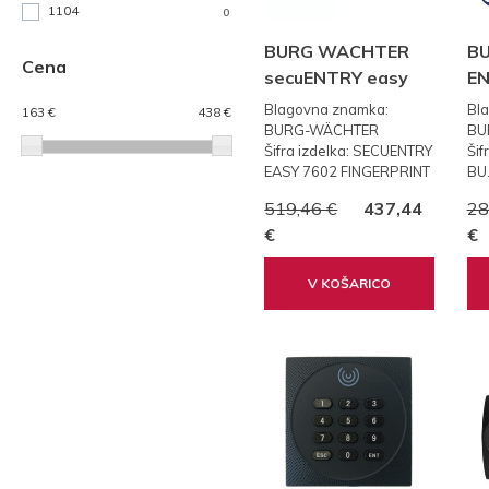
1104
0
BURG WACHTER
B
Cena
secuENTRY easy
EN
7602 FP PRSTNI
Cy
Blagovna znamka:
Bl
163 €
438 €
ODTIS
BURG-WÄCHTER
BU
Šifra izdelka: SECUENTRY
Šif
EASY 7602 FINGERPRINT
BU
519,46 €
437,44
28
€
€
V KOŠARICO