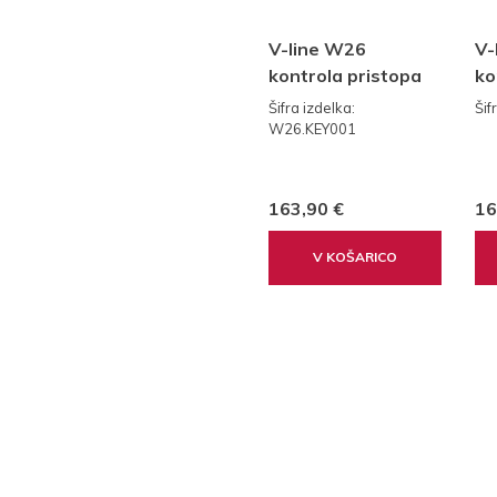
V-line W26
V-
kontrola pristopa
ko
(čitalec/PIN +
(č
Šifra izdelka:
Šif
kontroler + 3x RFID
+ 
W26.KEY001
ključ)
163,90 €
16
V KOŠARICO