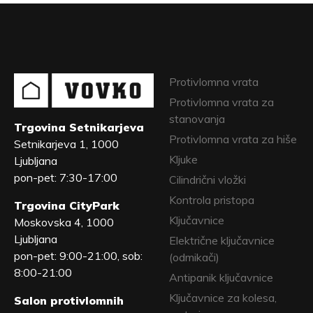
Protivlomna vrata
Protivlomna vrata za
stanovanja
Trgovina Setnikarjeva
Protivlomna vrata za hiše
Setnikarjeva 1, 1000
Kljuke
Ljubljana
pon-pet: 7:30-17:00
Cilindrični vložki
Kontrola pristopa
Trgovina CityPark
Ključavnice
Moskovska 4, 1000
Ljubljana
Električne ključavnice
pon-pet: 9:00-21:00, sob:
(odmikači)
8:00-21:00
Antipanik ključavnice
Ključavnice za kolesa,
Salon protivlomnih