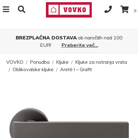
0
BREZPLAČNA DOSTAVA
ob naročilih nad 100
EUR!
Preberite več...
VOVKO
Ponudba
Kljuke
Kljuke za notranja vrata
Oblikovalske kljuke
Aretè l – Grafit