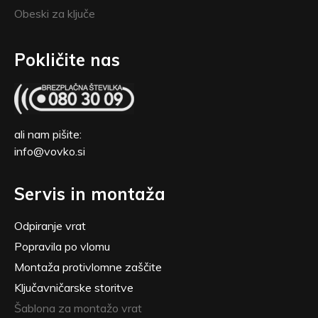
Obeski za ključe
Pokličite nas
ali nam pišite:
info@vovko.si
Servis in montaža
Odpiranje vrat
Popravila po vlomu
Montaža protivlomne zaščite
Ključavničarske storitve
Šablona za montažo vrat