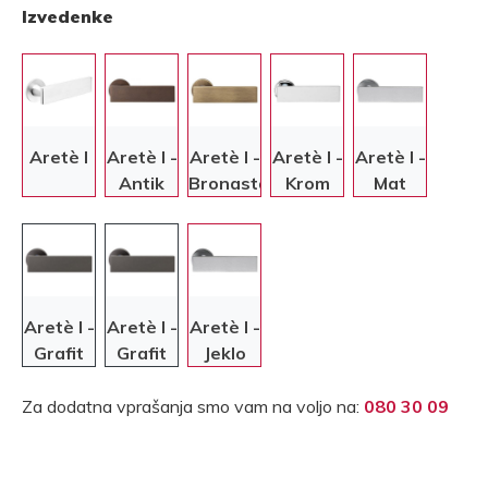
Izvedenke
Aretè l
Aretè l -
Aretè l -
Aretè l -
Aretè l -
Antik
Bronasta
Krom
Mat
bronasta
krom
Aretè l -
Aretè l -
Aretè l -
Grafit
Grafit
Jeklo
Za dodatna vprašanja smo vam na voljo na:
080 30 09