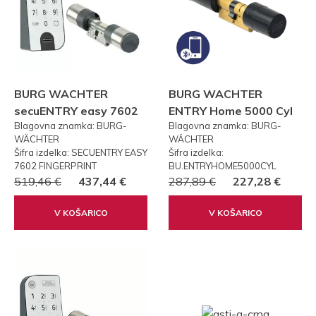
BURG WACHTER
BURG WACHTER
secuENTRY easy 7602
ENTRY Home 5000 Cyl
Blagovna znamka: BURG-
Blagovna znamka: BURG-
FP PRSTNI ODTIS
WÄCHTER
WÄCHTER
Šifra izdelka: SECUENTRY EASY
Šifra izdelka:
7602 FINGERPRINT
BU.ENTRYHOME5000CYL
519,46 €
437,44 €
287,89 €
227,28 €
V KOŠARICO
V KOŠARICO