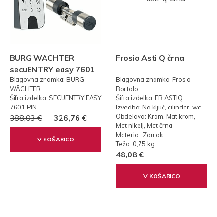
BURG WACHTER
Frosio Asti Q črna
secuENTRY easy 7601
Blagovna znamka: BURG-
Blagovna znamka: Frosio
PIN KODA
WÄCHTER
Bortolo
Šifra izdelka: SECUENTRY EASY
Šifra izdelka: FB.ASTIQ
7601 PIN
Izvedba: Na ključ, cilinder, wc
Obdelava: Krom, Mat krom,
388,03 €
326,76 €
Mat nikelj, Mat črna
Material: Zamak
V KOŠARICO
Teža: 0,75 kg
48,08 €
V KOŠARICO