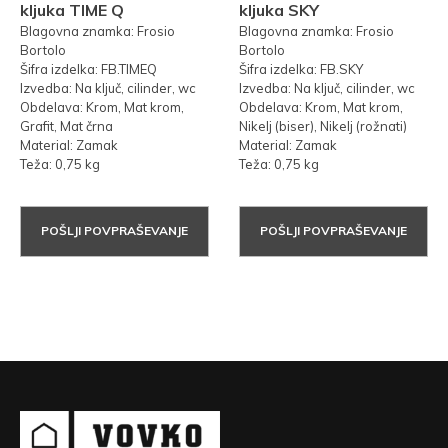
kljuka TIME Q
kljuka SKY
Blagovna znamka: Frosio
Blagovna znamka: Frosio
Bortolo
Bortolo
Šifra izdelka: FB.TIMEQ
Šifra izdelka: FB.SKY
Izvedba: Na ključ, cilinder, wc
Izvedba: Na ključ, cilinder, wc
Obdelava: Krom, Mat krom,
Obdelava: Krom, Mat krom,
Grafit, Mat črna
Nikelj (biser), Nikelj (rožnati)
Material: Zamak
Material: Zamak
Teža: 0,75 kg
Teža: 0,75 kg
POŠLJI POVPRAŠEVANJE
POŠLJI POVPRAŠEVANJE