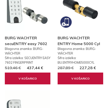
BURG WACHTER
BURG WACHTER
secuENTRY easy 7602
ENTRY Home 5000 Cyl
Blagovna znamka: BURG-
Blagovna znamka: BURG-
FP PRSTNI ODTIS
WÄCHTER
WÄCHTER
Šifra izdelka: SECUENTRY EASY
Šifra izdelka:
7602 FINGERPRINT
BU.ENTRYHOME5000CYL
519,46 €
437,44 €
287,89 €
227,28 €
V KOŠARICO
V KOŠARICO