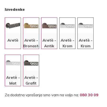
Izvedenke
Aretè
Aretè -
Aretè -
Aretè -
Aretè -
Bronasta
Antik
Krom
Krom
bronasta
Aretè -
Aretè -
Mat
Grafit
krom
Za dodatna vprašanja smo vam na voljo na:
080 30 09