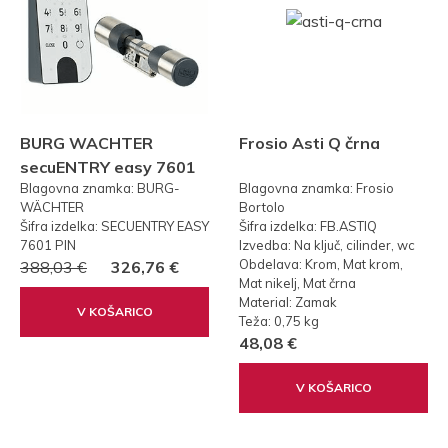
BURG WACHTER
Frosio Asti Q črna
secuENTRY easy 7601
Blagovna znamka: BURG-
Blagovna znamka: Frosio
PIN KODA
WÄCHTER
Bortolo
Šifra izdelka: SECUENTRY EASY
Šifra izdelka: FB.ASTIQ
7601 PIN
Izvedba: Na ključ, cilinder, wc
Obdelava: Krom, Mat krom,
388,03 €
326,76 €
Mat nikelj, Mat črna
Material: Zamak
V KOŠARICO
Teža: 0,75 kg
48,08 €
V KOŠARICO