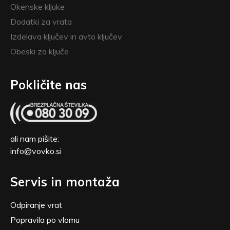
Okenske kljuke
Dodatki za vrata
Izdelava ključev in avto ključev
Obeski za ključe
Pokličite nas
ali nam pišite:
info@vovko.si
Servis in montaža
Odpiranje vrat
Popravila po vlomu