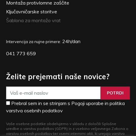
Montaža protivlomne zaščite
Ključavničarske storitve
Šablona za montažo vrat
24h/dan
Intervencija za nujne primere:
041 773 659
Želite prejemati naše novice?
POTRDI
Prebral sem in se strinjam s Pogoji uporabe in politika
varstva osebnih podatkov
Vaše osebne podatke obdelujemo v skladu z določili Splošne
uredbe o varstvu podatkov (GDPR) in z vsebino veljavnega Zakona o
varstvu osebnih podatkov ter vsemi internimi akti, ki urejajo varstvo