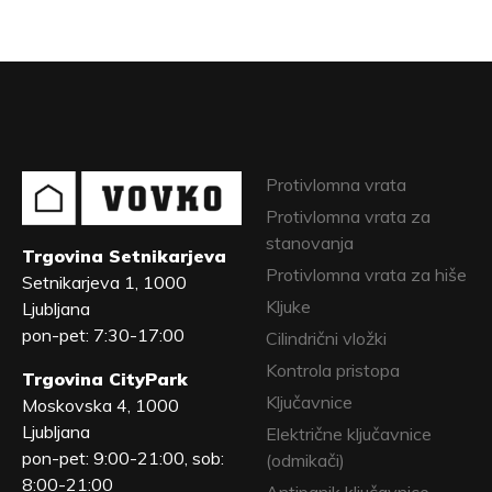
Protivlomna vrata
Protivlomna vrata za
stanovanja
Trgovina Setnikarjeva
Protivlomna vrata za hiše
Setnikarjeva 1, 1000
Kljuke
Ljubljana
pon-pet: 7:30-17:00
Cilindrični vložki
Kontrola pristopa
Trgovina CityPark
Ključavnice
Moskovska 4, 1000
Ljubljana
Električne ključavnice
pon-pet: 9:00-21:00, sob:
(odmikači)
8:00-21:00