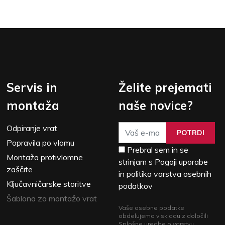
Servis in
Želite prejemati
montaža
naše novice?
Odpiranje vrat
POTRDI
Popravila po vlomu
Prebral sem in se
Montaža protivlomne
strinjam s Pogoji uporabe
zaščite
in politika varstva osebnih
Ključavničarske storitve
podatkov
Šablona za montažo vrat
Vaše osebne podatke
obdelujemo v skladu z določili
Splošne uredbe o varstvu