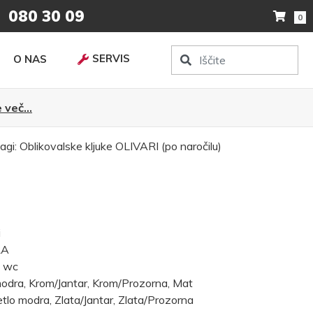
080 30 09
0
SERVIS
O NAS
 več...
agi:
Oblikovalske kljuke
OLIVARI (po naročilu)
i
RA
, wc
odra, Krom/Jantar, Krom/Prozorna, Mat
tlo modra, Zlata/Jantar, Zlata/Prozorna