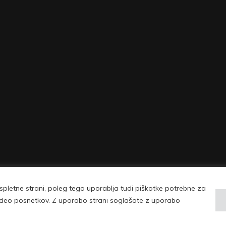
pletne strani, poleg tega uporablja tudi piškotke potrebne za
| © Copyright 2026 Vovko - vse pravice pridržane |
Pogoji uporabe in politika 
 video posnetkov. Z uporabo strani soglašate z uporabo