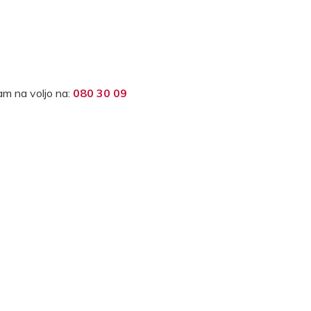
m na voljo na:
080 30 09