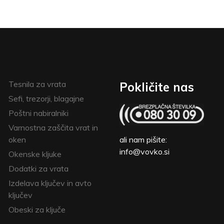
Tesnila za vrata
Pokličite nas
Sefi, trezorji, blagajne
Poštni nabiralniki
Varnostna zaščita vrat in
oken
ali nam pišite:
info@vovko.si
Okenske kljuke
Dodatki za vrata
Izdelava ključev in avto
ključev
Obeski za ključe