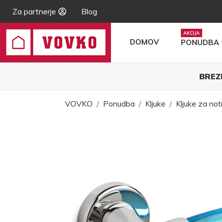
Za partnerje
Blog
DOMOV
PONUDBA
BREZ
VOVKO
Ponudba
Kljuke
Kljuke za not