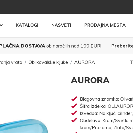
KATALOGI
NASVETI
PRODAJNA MESTA
PLAČNA DOSTAVA
ob naročilih nad 100 EUR!
Preberite
ranja vrata
Oblikovalske kljuke
AURORA
T
AURORA
Blagovna znamka: Olivar
Šifra izdelka: OLI.AURO
Izvedba: Na ključ, cilinder
Obdelava: Krom/Svetlo m
krom/Prozorna, Zlata/Sve