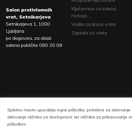
Antipanik ključavnice
Ključavnice za kolesa,
Salon protivlomnih
motorje,…
vrat, Setnikarjeva
Setnikarjeva 1, 1000
Vodila za drsna vrata
Ljubljana
Zapirala za vrata
po dogovoru, za obisk
salona pokličite 080 30 09
Spletno mesto uporablja nujne piškotke, potrebne za delovanje s
Vovko d.o.o., Setnikarjeva 1, 1000 Ljubljana 
delovanje vtičnika za dostopnost, ter vtičnika za prikazovanje
piškotkov.