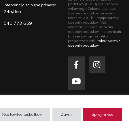
podatkov (GDPR) in z vsebino
Intervencija za nujne primere:
veljavnega Zakona o varstvu
24h/dan
osebnih podatkov ter vsemi
internimi akti, ki urejajo varstvo
041 773 659
osebnih podatkov. Več
informacij o obdelavi vaših
osebnih podatkov in o pravicah,
ki iz nje izvirajo, si lahko
preberete v naši
Politiki varstva
osebnih podatkov
.
zasebnosti
| Izdelava spletne strani
Plenum IT
Nastavitve piškotkov
Zavrni
Sprejmi vse