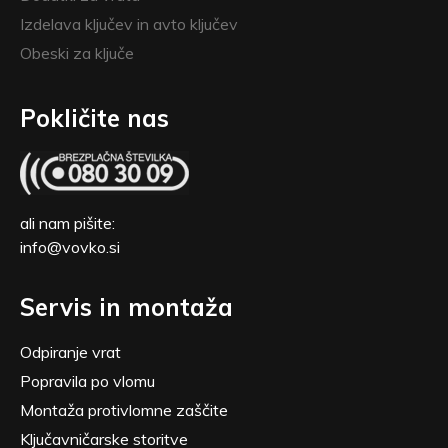
Izdelava ključev in avto ključev
Obeski za ključe
Pokličite nas
ali nam pišite:
info@vovko.si
Servis in montaža
Odpiranje vrat
Popravila po vlomu
Montaža protivlomne zaščite
Ključavničarske storitve