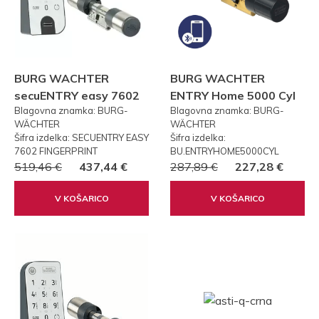
BURG WACHTER
BURG WACHTER
secuENTRY easy 7602
ENTRY Home 5000 Cyl
Blagovna znamka: BURG-
Blagovna znamka: BURG-
FP PRSTNI ODTIS
WÄCHTER
WÄCHTER
Šifra izdelka: SECUENTRY EASY
Šifra izdelka:
7602 FINGERPRINT
BU.ENTRYHOME5000CYL
519,46 €
437,44 €
287,89 €
227,28 €
V KOŠARICO
V KOŠARICO