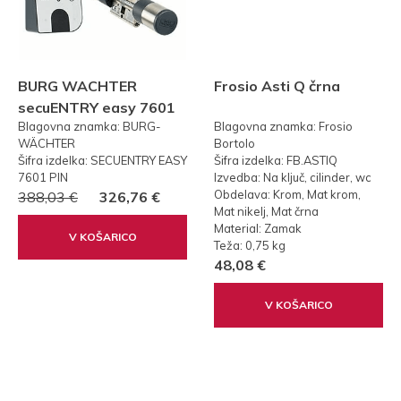
BURG WACHTER
Frosio Asti Q črna
secuENTRY easy 7601
Blagovna znamka: BURG-
Blagovna znamka: Frosio
PIN KODA
WÄCHTER
Bortolo
Šifra izdelka: SECUENTRY EASY
Šifra izdelka: FB.ASTIQ
7601 PIN
Izvedba: Na ključ, cilinder, wc
Obdelava: Krom, Mat krom,
388,03 €
326,76 €
Mat nikelj, Mat črna
Material: Zamak
V KOŠARICO
Teža: 0,75 kg
48,08 €
V KOŠARICO