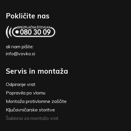
Pokličite nas
ali nam pišite:
info@vovko.si
Servis in montaža
Odpiranje vrat
Popravila po vlomu
Montaža protivlomne zaščite
Ključavničarske storitve
Šablona za montažo vrat