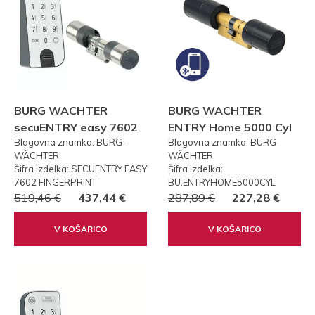
BURG WACHTER
BURG WACHTER
secuENTRY easy 7602
ENTRY Home 5000 Cyl
Blagovna znamka: BURG-
Blagovna znamka: BURG-
FP PRSTNI ODTIS
WÄCHTER
WÄCHTER
Šifra izdelka: SECUENTRY EASY
Šifra izdelka:
7602 FINGERPRINT
BU.ENTRYHOME5000CYL
519,46 €
437,44 €
287,89 €
227,28 €
V KOŠARICO
V KOŠARICO