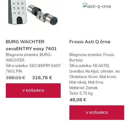
BURG WACHTER
Frosio Asti Q črna
secuENTRY easy 7601
Blagovna znamka: BURG-
Blagovna znamka: Frosio
PIN KODA
WÄCHTER
Bortolo
Šifra izdelka: SECUENTRY EASY
Šifra izdelka: FB.ASTIQ
7601 PIN
Izvedba: Na ključ, cilinder, wc
Obdelava: Krom, Mat krom,
388,03 €
326,76 €
Mat nikelj, Mat črna
Material: Zamak
V KOŠARICO
Teža: 0,75 kg
48,08 €
V KOŠARICO