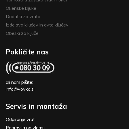
Okenske kljuke
Dodatki za vrata
Izdelava ključev in avto ključev
Obeski za ključe
Pokličite nas
ali nam pišite:
info@vovko.si
Servis in montaža
Odpiranje vrat
Popravila po vlomu