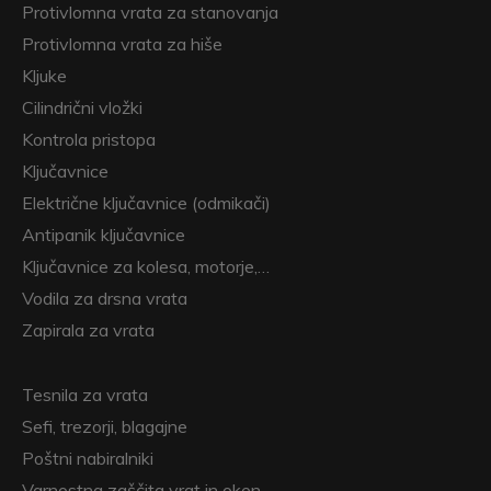
Protivlomna vrata za stanovanja
Protivlomna vrata za hiše
Kljuke
Cilindrični vložki
Kontrola pristopa
Ključavnice
Električne ključavnice (odmikači)
Antipanik ključavnice
Ključavnice za kolesa, motorje,…
Vodila za drsna vrata
Zapirala za vrata
Tesnila za vrata
Sefi, trezorji, blagajne
Poštni nabiralniki
Varnostna zaščita vrat in oken