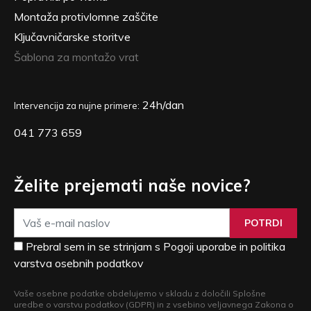
Montaža protivlomne zaščite
Ključavničarske storitve
Šablona za montažo vrat
24h/dan
Intervencija za nujne primere:
041 773 659
Želite prejemati naše novice?
POTRDI
Prebral sem in se strinjam s Pogoji uporabe in politika
varstva osebnih podatkov
Vaše osebne podatke obdelujemo v skladu z določili Splošne
uredbe o varstvu podatkov (GDPR) in z vsebino veljavnega Zakona o