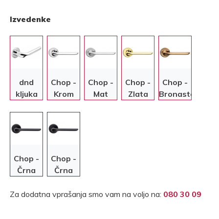
Izvedenke
dnd
Chop -
Chop -
Chop -
Chop -
kljuka
Krom
Mat
Zlata
Bronasta
Chop
krom
Chop -
Chop -
Črna
Črna
Za dodatna vprašanja smo vam na voljo na:
080 30 09