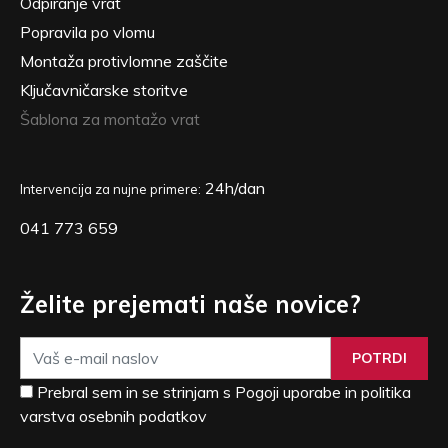
Odpiranje vrat
Popravila po vlomu
Montaža protivlomne zaščite
Ključavničarske storitve
Šablona za montažo vrat
24h/dan
Intervencija za nujne primere:
041 773 659
Želite prejemati naše novice?
POTRDI
Prebral sem in se strinjam s Pogoji uporabe in politika
varstva osebnih podatkov