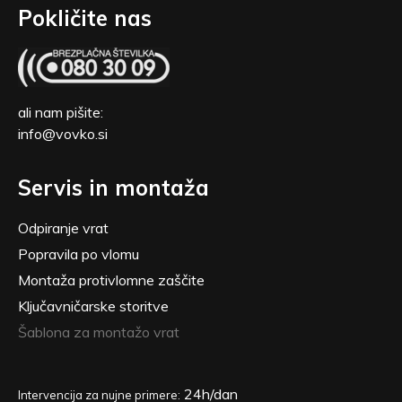
Pokličite nas
ali nam pišite:
info@vovko.si
Servis in montaža
Odpiranje vrat
Popravila po vlomu
Montaža protivlomne zaščite
Ključavničarske storitve
Šablona za montažo vrat
24h/dan
Intervencija za nujne primere: