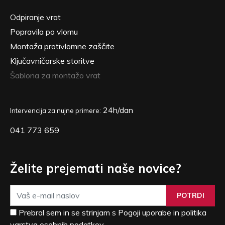
Odpiranje vrat
Popravila po vlomu
Montaža protivlomne zaščite
Ključavničarske storitve
Šablona za montažo vrat
24h/dan
Intervencija za nujne primere:
041 773 659
Želite prejemati naše novice?
POTRDI
Prebral sem in se strinjam s Pogoji uporabe in politika
varstva osebnih podatkov