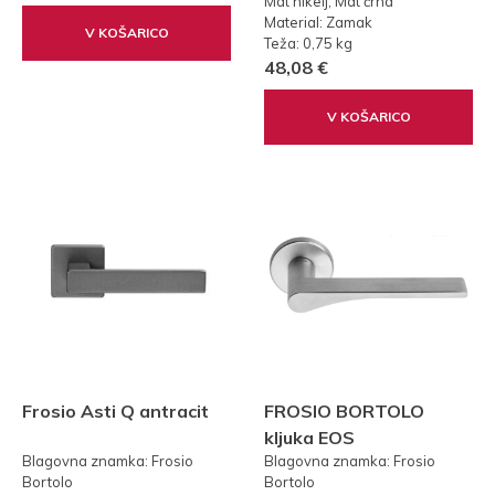
Mat nikelj, Mat črna
Material: Zamak
V KOŠARICO
Teža: 0,75 kg
48,08 €
V KOŠARICO
Frosio Asti Q antracit
FROSIO BORTOLO
kljuka EOS
Blagovna znamka: Frosio
Blagovna znamka: Frosio
Bortolo
Bortolo