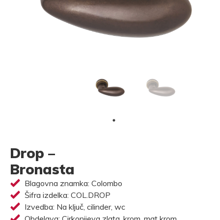
Drop –
Bronasta
Blagovna znamka: Colombo
Šifra izdelka: COL.DROP
Izvedba: Na ključ, cilinder, wc
Obdelava: Cirkonijeva zlata, krom, mat krom,