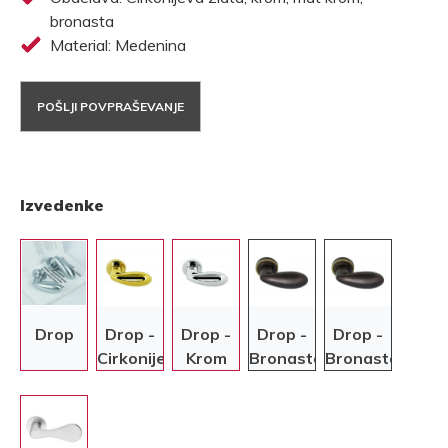
bronasta
Material: Medenina
POŠLJI POVPRAŠEVANJE
Izvedenke
Drop
Drop -
Drop -
Drop -
Drop -
Cirkonijeva
Krom
Bronasta
Bronasta
zlata