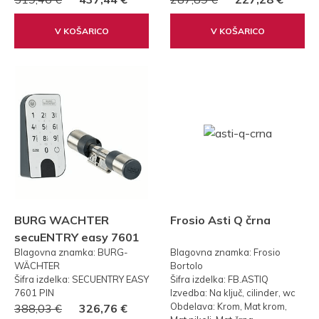
V KOŠARICO
V KOŠARICO
BURG WACHTER
Frosio Asti Q črna
secuENTRY easy 7601
Blagovna znamka: BURG-
Blagovna znamka: Frosio
PIN KODA
WÄCHTER
Bortolo
Šifra izdelka: SECUENTRY EASY
Šifra izdelka: FB.ASTIQ
7601 PIN
Izvedba: Na ključ, cilinder, wc
Obdelava: Krom, Mat krom,
388,03 €
326,76 €