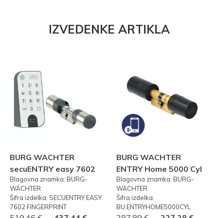
IZVEDENKE ARTIKLA
BURG WACHTER
BURG WACHTER
secuENTRY easy 7602
ENTRY Home 5000 Cyl
Blagovna znamka: BURG-
Blagovna znamka: BURG-
FP PRSTNI ODTIS
WÄCHTER
WÄCHTER
Šifra izdelka: SECUENTRY EASY
Šifra izdelka:
7602 FINGERPRINT
BU.ENTRYHOME5000CYL
519,46 €
437,44 €
287,89 €
227,28 €