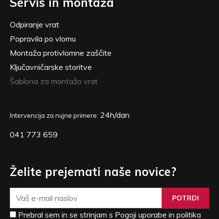
Servis in montaža
Odpiranje vrat
Popravila po vlomu
Montaža protivlomne zaščite
Ključavničarske storitve
Šablona za montažo vrat
24h/dan
Intervencija za nujne primere:
041 773 659
Želite prejemati naše novice?
POTRDI
Prebral sem in se strinjam s Pogoji uporabe in politika