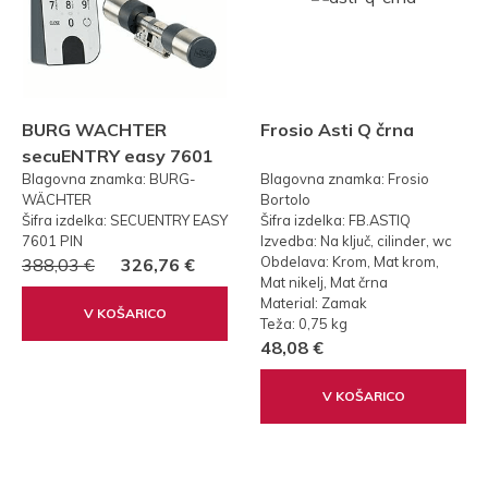
BURG WACHTER
Frosio Asti Q črna
secuENTRY easy 7601
Blagovna znamka: BURG-
Blagovna znamka: Frosio
PIN KODA
WÄCHTER
Bortolo
Šifra izdelka: SECUENTRY EASY
Šifra izdelka: FB.ASTIQ
7601 PIN
Izvedba: Na ključ, cilinder, wc
Obdelava: Krom, Mat krom,
388,03 €
326,76 €
Mat nikelj, Mat črna
Material: Zamak
V KOŠARICO
Teža: 0,75 kg
48,08 €
V KOŠARICO