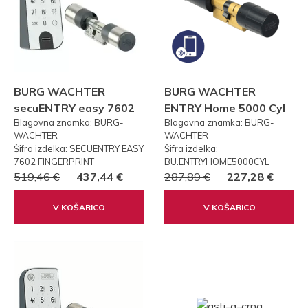
BURG WACHTER
BURG WACHTER
secuENTRY easy 7602
ENTRY Home 5000 Cyl
Blagovna znamka: BURG-
Blagovna znamka: BURG-
FP PRSTNI ODTIS
WÄCHTER
WÄCHTER
Šifra izdelka: SECUENTRY EASY
Šifra izdelka:
7602 FINGERPRINT
BU.ENTRYHOME5000CYL
519,46 €
437,44 €
287,89 €
227,28 €
V KOŠARICO
V KOŠARICO