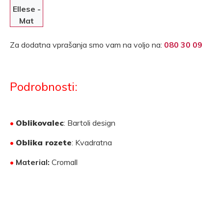
Ellese -
Mat
grafit
Za dodatna vprašanja smo vam na voljo na:
080 30 09
Podrobnosti:
•
Oblikovalec
: Bartoli design
•
Oblika rozete
: Kvadratna
•
Material:
Cromall