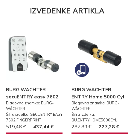
IZVEDENKE ARTIKLA
BURG WACHTER
BURG WACHTER
secuENTRY easy 7602
ENTRY Home 5000 Cyl
Blagovna znamka: BURG-
Blagovna znamka: BURG-
FP PRSTNI ODTIS
WÄCHTER
WÄCHTER
Šifra izdelka: SECUENTRY EASY
Šifra izdelka:
7602 FINGERPRINT
BU.ENTRYHOME5000CYL
519,46 €
437,44 €
287,89 €
227,28 €