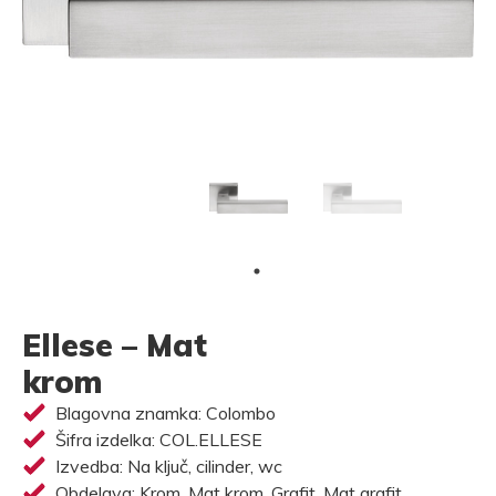
Ellese – Mat
krom
Blagovna znamka: Colombo
Šifra izdelka: COL.ELLESE
Izvedba: Na ključ, cilinder, wc
Obdelava: Krom, Mat krom, Grafit, Mat grafit