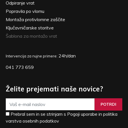
Odpiranje vrat
Popravila po vlomu
Montaža protivlomne zaščite
Ključavničarske storitve
Šablona za montažo vrat
24h/dan
Intervencija za nujne primere:
041 773 659
Želite prejemati naše novice?
POTRDI
Prebral sem in se strinjam s Pogoji uporabe in politika
varstva osebnih podatkov