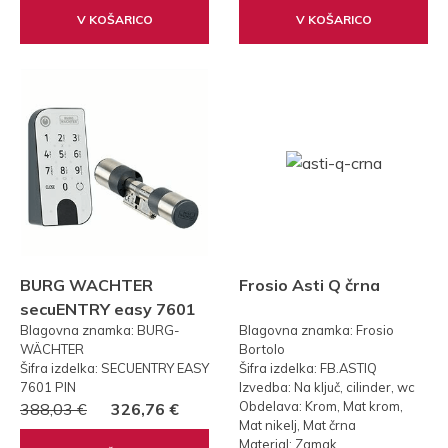
V KOŠARICO
V KOŠARICO
BURG WACHTER
Frosio Asti Q črna
secuENTRY easy 7601
Blagovna znamka: BURG-
Blagovna znamka: Frosio
PIN KODA
WÄCHTER
Bortolo
Šifra izdelka: SECUENTRY EASY
Šifra izdelka: FB.ASTIQ
7601 PIN
Izvedba: Na ključ, cilinder, wc
Obdelava: Krom, Mat krom,
388,03 €
326,76 €
Mat nikelj, Mat črna
Material: Zamak