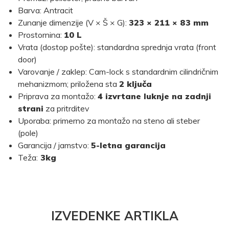
Barva: Antracit
Zunanje dimenzije (V × Š × G):
323 × 211 × 83
mm
Prostornina:
10 L
Vrata (dostop pošte): standardna sprednja vrata (front
door)
Varovanje / zaklep: Cam-lock s standardnim cilindričnim
mehanizmom; priložena sta
2 ključa
Priprava za montažo:
4 izvrtane luknje na zadnji
strani
za pritrditev
Uporaba: primerno za montažo na steno ali steber
(pole)
Garancija / jamstvo:
5-letna garancija
Teža:
3kg
IZVEDENKE ARTIKLA