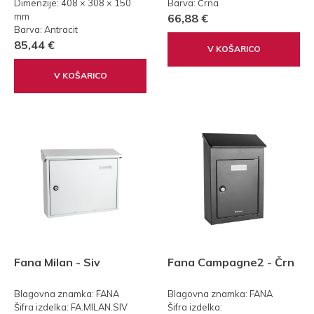
Dimenzije: 408 × 308 × 150
Barva: Črna
mm
66,88 €
Barva: Antracit
85,44 €
V KOŠARICO
V KOŠARICO
Fana Milan - Siv
Fana Campagne2 - Črn
Blagovna znamka: FANA
Blagovna znamka: FANA
Šifra izdelka: FA.MILAN.SIV
Šifra izdelka: