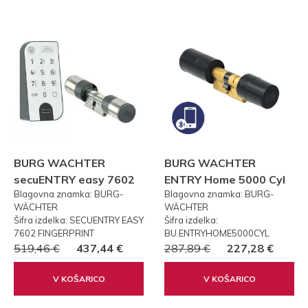
BURG WACHTER
BURG WACHTER
secuENTRY easy 7602
ENTRY Home 5000 Cyl
Blagovna znamka: BURG-
Blagovna znamka: BURG-
FP PRSTNI ODTIS
WÄCHTER
WÄCHTER
Šifra izdelka: SECUENTRY EASY
Šifra izdelka:
7602 FINGERPRINT
BU.ENTRYHOME5000CYL
519,46 €
437,44 €
287,89 €
227,28 €
V KOŠARICO
V KOŠARICO