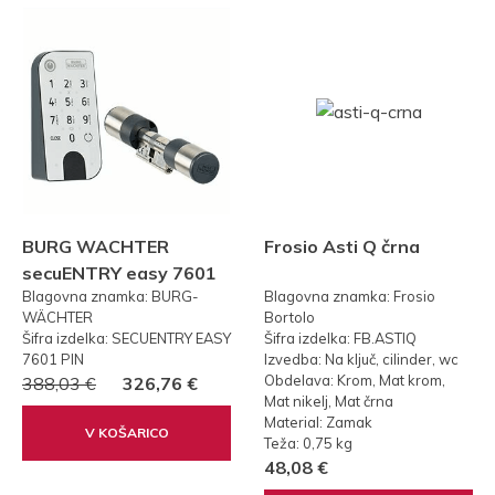
BURG WACHTER
Frosio Asti Q črna
secuENTRY easy 7601
Blagovna znamka: BURG-
Blagovna znamka: Frosio
PIN KODA
WÄCHTER
Bortolo
Šifra izdelka: SECUENTRY EASY
Šifra izdelka: FB.ASTIQ
7601 PIN
Izvedba: Na ključ, cilinder, wc
Obdelava: Krom, Mat krom,
388,03 €
326,76 €
Mat nikelj, Mat črna
Material: Zamak
V KOŠARICO
Teža: 0,75 kg
48,08 €