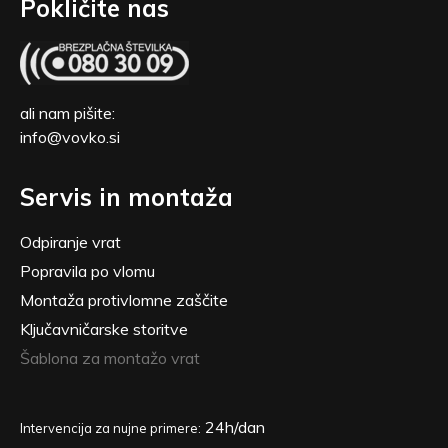
Pokličite nas
ali nam pišite:
info@vovko.si
Servis in montaža
Odpiranje vrat
Popravila po vlomu
Montaža protivlomne zaščite
Ključavničarske storitve
Šablona za montažo vrat
24h/dan
Intervencija za nujne primere: