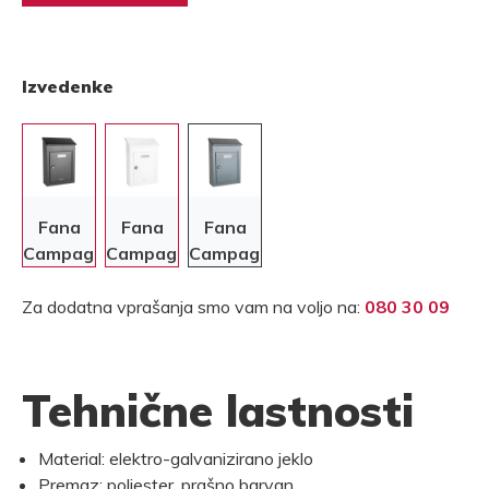
Izvedenke
Fana
Fana
Fana
Campagne2
Campagne2
Campagne2
- Črn
- Siv
-
Antracit
Za dodatna vprašanja smo vam na voljo na:
080 30 09
Tehnične lastnosti
Material: elektro-galvanizirano jeklo
Premaz: poliester, prašno barvan