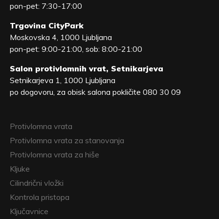
pon-pet: 7:30-17:00
Trgovina CityPark
Moskovska 4, 1000 Ljubljana
pon-pet: 9:00-21:00, sob: 8:00-21:00
Salon protivlomnih vrat, Setnikarjeva
Setnikarjeva 1, 1000 Ljubljana
po dogovoru, za obisk salona pokličite 080 30 09
Protivlomna vrata
Protivlomna vrata za stanovanja
Protivlomna vrata za hiše
Kljuke
Cilindrični vložki
Kontrola pristopa
Ključavnice