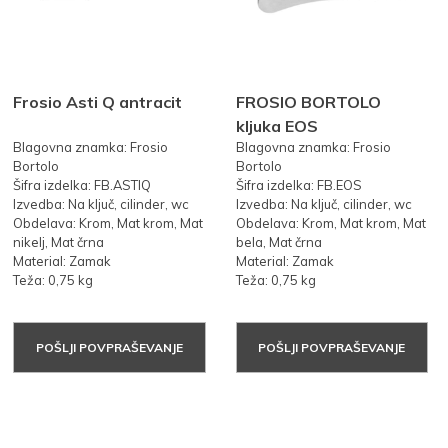
Frosio Asti Q antracit
FROSIO BORTOLO
kljuka EOS
Blagovna znamka: Frosio
Blagovna znamka: Frosio
Bortolo
Bortolo
Šifra izdelka: FB.ASTIQ
Šifra izdelka: FB.EOS
Izvedba: Na ključ, cilinder, wc
Izvedba: Na ključ, cilinder, wc
Obdelava: Krom, Mat krom, Mat
Obdelava: Krom, Mat krom, Mat
nikelj, Mat črna
bela, Mat črna
Material: Zamak
Material: Zamak
Teža: 0,75 kg
Teža: 0,75 kg
POŠLJI POVPRAŠEVANJE
POŠLJI POVPRAŠEVANJE