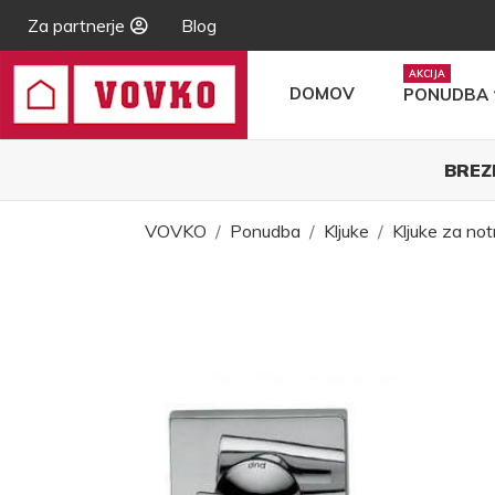
Za partnerje
Blog
DOMOV
PONUDBA
BREZ
VOVKO
Ponudba
Kljuke
Kljuke za not