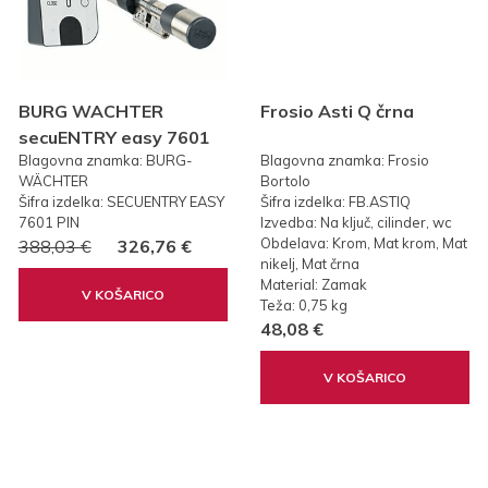
BURG WACHTER
Frosio Asti Q črna
secuENTRY easy 7601
Blagovna znamka: BURG-
Blagovna znamka: Frosio
PIN KODA
WÄCHTER
Bortolo
Šifra izdelka: SECUENTRY EASY
Šifra izdelka: FB.ASTIQ
7601 PIN
Izvedba: Na ključ, cilinder, wc
Obdelava: Krom, Mat krom, Mat
388,03 €
326,76 €
nikelj, Mat črna
Material: Zamak
V KOŠARICO
Teža: 0,75 kg
48,08 €
V KOŠARICO