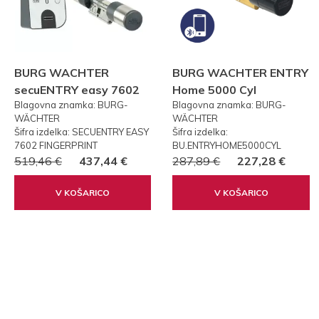
BURG WACHTER
BURG WACHTER ENTRY
secuENTRY easy 7602
Home 5000 Cyl
Blagovna znamka: BURG-
Blagovna znamka: BURG-
FP PRSTNI ODTIS
WÄCHTER
WÄCHTER
Šifra izdelka: SECUENTRY EASY
Šifra izdelka:
7602 FINGERPRINT
BU.ENTRYHOME5000CYL
519,46 €
437,44 €
287,89 €
227,28 €
V KOŠARICO
V KOŠARICO