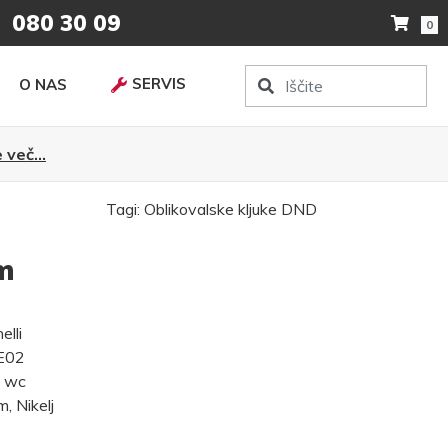
080 30 09
0
SERVIS
O NAS
 več...
Tagi:
Oblikovalske kljuke
DND
m
lli
KE02
, wc
, Nikelj