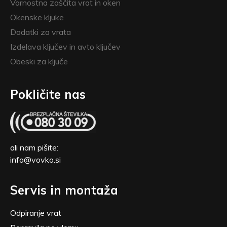
Varnostna zaščita vrat in oken
Okenske kljuke
Dodatki za vrata
Izdelava ključev in avto ključev
Obeski za ključe
Pokličite nas
ali nam pišite:
info@vovko.si
Servis in montaža
Odpiranje vrat