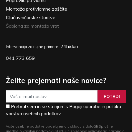
Popravila po vlomu
Montaža protivlomne zaščite
Ključavničarske storitve
Šablona za montažo vrat
24h/dan
Intervencija za nujne primere:
041 773 659
Želite prejemati naše novice?
POTRDI
Prebral sem in se strinjam s Pogoji uporabe in politika
varstva osebnih podatkov
Vaše osebne podatke obdelujemo v skladu z določili Splošne
uredbe o varstvu podatkov (GDPR) in z vsebino veljavnega Zakona o