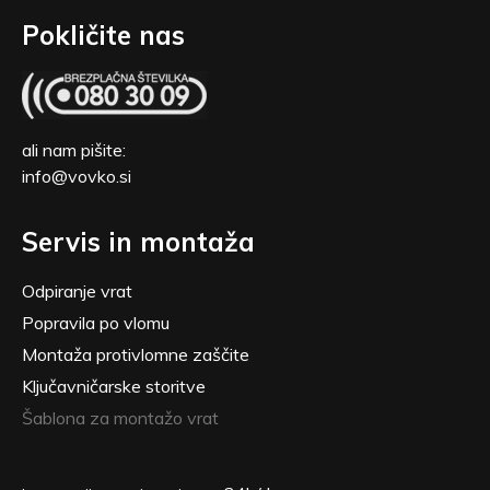
Pokličite nas
ali nam pišite:
info@vovko.si
Servis in montaža
Odpiranje vrat
Popravila po vlomu
Montaža protivlomne zaščite
Ključavničarske storitve
Šablona za montažo vrat