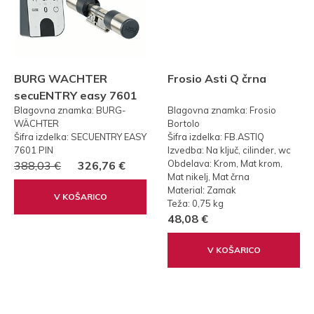
BURG WACHTER
Frosio Asti Q črna
secuENTRY easy 7601
Blagovna znamka: BURG-
Blagovna znamka: Frosio
PIN KODA
WÄCHTER
Bortolo
Šifra izdelka: SECUENTRY EASY
Šifra izdelka: FB.ASTIQ
7601 PIN
Izvedba: Na ključ, cilinder, wc
Obdelava: Krom, Mat krom,
388,03 €
326,76 €
Mat nikelj, Mat črna
Material: Zamak
V KOŠARICO
Teža: 0,75 kg
48,08 €
V KOŠARICO