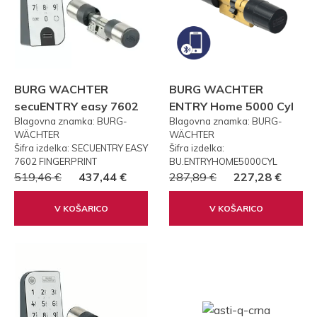
BURG WACHTER
BURG WACHTER
secuENTRY easy 7602
ENTRY Home 5000 Cyl
Blagovna znamka: BURG-
Blagovna znamka: BURG-
FP PRSTNI ODTIS
WÄCHTER
WÄCHTER
Šifra izdelka: SECUENTRY EASY
Šifra izdelka:
7602 FINGERPRINT
BU.ENTRYHOME5000CYL
519,46 €
437,44 €
287,89 €
227,28 €
V KOŠARICO
V KOŠARICO