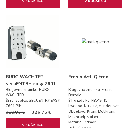
V KOŠARICO
V KOŠARICO
BURG WACHTER
Frosio Asti Q črna
secuENTRY easy 7601
Blagovna znamka: BURG-
Blagovna znamka: Frosio
PIN KODA
WÄCHTER
Bortolo
Šifra izdelka: SECUENTRY EASY
Šifra izdelka: FB.ASTIQ
7601 PIN
Izvedba: Na ključ, cilinder, wc
Obdelava: Krom, Mat krom,
388,03 €
326,76 €
Mat nikelj, Mat črna
Material: Zamak
V KOŠARICO
Teža: 0,75 kg