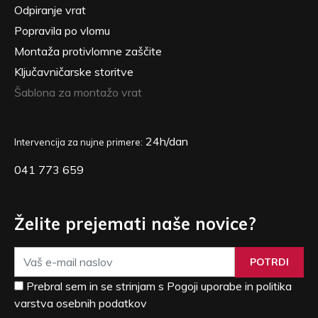
Odpiranje vrat
Popravila po vlomu
Montaža protivlomne zaščite
Ključavničarske storitve
Šablona za montažo vrat
24h/dan
Intervencija za nujne primere:
041 773 659
Želite prejemati naše novice?
POTRDI
Prebral sem in se strinjam s Pogoji uporabe in politika
varstva osebnih podatkov