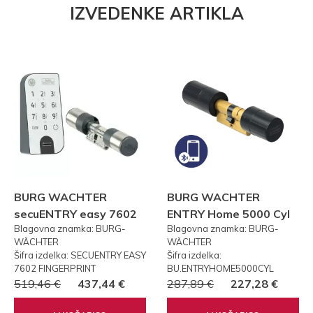
IZVEDENKE ARTIKLA
BURG WACHTER
BURG WACHTER
secuENTRY easy 7602
ENTRY Home 5000 Cyl
Blagovna znamka: BURG-
Blagovna znamka: BURG-
FP PRSTNI ODTIS
WÄCHTER
WÄCHTER
Šifra izdelka: SECUENTRY EASY
Šifra izdelka:
7602 FINGERPRINT
BU.ENTRYHOME5000CYL
519,46 €
437,44 €
287,89 €
227,28 €