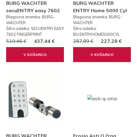
BURG WACHTER
BURG WACHTER
secuENTRY easy 7602
ENTRY Home 5000 Cyl
Blagovna znamka: BURG-
Blagovna znamka: BURG-
FP PRSTNI ODTIS
WÄCHTER
WÄCHTER
Šifra izdelka: SECUENTRY EASY
Šifra izdelka:
7602 FINGERPRINT
BU.ENTRYHOME5000CYL
519,46 €
437,44 €
287,89 €
227,28 €
V KOŠARICO
V KOŠARICO
BURG WACHTER
Frosio Asti Q črna