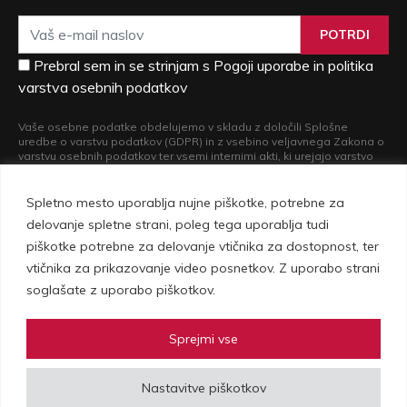
POTRDI
Prebral sem in se strinjam s Pogoji uporabe in politika
varstva osebnih podatkov
Vaše osebne podatke obdelujemo v skladu z določili Splošne
uredbe o varstvu podatkov (GDPR) in z vsebino veljavnega Zakona o
varstvu osebnih podatkov ter vsemi internimi akti, ki urejajo varstvo
osebnih podatkov. Več informacij o obdelavi vaših osebnih podatkov
in o pravicah, ki iz nje izvirajo, si lahko preberete v naši
Politiki varstva
osebnih podatkov
.
Spletno mesto uporablja nujne piškotke, potrebne za
delovanje spletne strani, poleg tega uporablja tudi
piškotke potrebne za delovanje vtičnika za dostopnost, ter
vtičnika za prikazovanje video posnetkov. Z uporabo strani
soglašate z uporabo piškotkov.
Sprejmi vse
Vovko d.o.o., Setnikarjeva 1, 1000 Ljubljana | © Copyright 2026 Vovko -
Nastavitve piškotkov
vse pravice pridržane |
Pogoji uporabe in politika zasebnosti
|
Izdelava spletne strani
Plenum IT