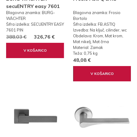
secuENTRY easy 7601
Blagovna znamka: BURG-
Blagovna znamka: Frosio
PIN KODA
WÄCHTER
Bortolo
Šifra izdelka: SECUENTRY EASY
Šifra izdelka: FB.ASTIQ
7601 PIN
Izvedba: Na ključ, cilinder, wc
Obdelava: Krom, Mat krom,
388,03 €
326,76 €
Mat nikelj, Mat črna
Material: Zamak
V KOŠARICO
Teža: 0,75 kg
48,08 €
V KOŠARICO