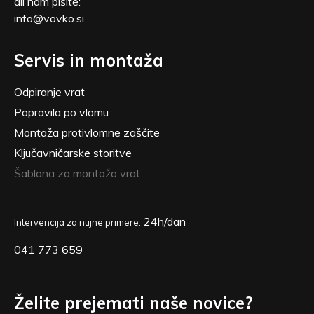
ali nam pišite:
info@vovko.si
Servis in montaža
Odpiranje vrat
Popravila po vlomu
Montaža protivlomne zaščite
Ključavničarske storitve
Šablona za montažo vrat
24h/dan
Intervencija za nujne primere:
041 773 659
Želite prejemati naše novice?