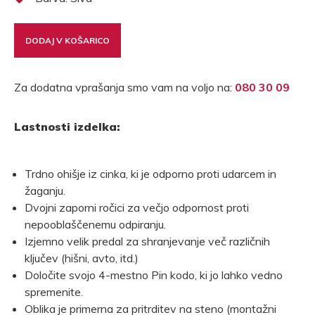
DODAJ V KOŠARICO
Za dodatna vprašanja smo vam na voljo na:
080 30 09
Lastnosti izdelka:
Trdno ohišje iz cinka, ki je odporno proti udarcem in
žaganju.
Dvojni zaporni ročici za večjo odpornost proti
nepooblaščenemu odpiranju.
Izjemno velik predal za shranjevanje več različnih
ključev (hišni, avto, itd.)
Določite svojo 4-mestno Pin kodo, ki jo lahko vedno
spremenite.
Oblika je primerna za pritrditev na steno (montažni