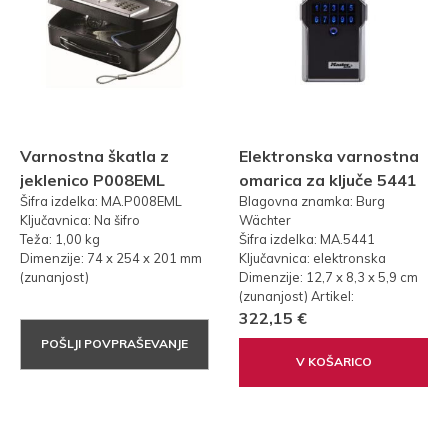
Varnostna škatla z
Elektronska varnostna
jeklenico P008EML
omarica za ključe 5441
Šifra izdelka: MA.P008EML
Blagovna znamka: Burg
Ključavnica: Na šifro
Wächter
Teža: 1,00 kg
Šifra izdelka: MA.5441
Dimenzije: 74 x 254 x 201 mm
Ključavnica: elektronska
(zunanjost)
Dimenzije: 12,7 x 8,3 x 5,9 cm
(zunanjost) Artikel:
322,15 €
POŠLJI POVPRAŠEVANJE
V KOŠARICO